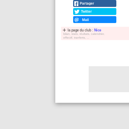
Partager
Twitter
Mail
la page du club :
Nice
bilan, stats, réultats, calendrier,
effectif, tranferts, ...