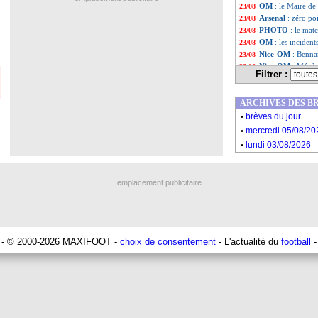
OM
: le Maire de
23/08
Arsenal
: zéro po
23/08
PHOTO
: le mat
23/08
OM
: les incident
23/08
Nice-OM
: Benna
23/08
Nice-OM
: Ménès
23/08
Filtrer :
OM
: la réaction
23/08
Bordeaux
: Briand
23/08
ARCHIVES DES B
Esp.
: match fou,
23/08
.
Liste des brèv
...
brèves du jour
.
Liste des brèv
...
mercredi 05/08/20
.
lundi 03/08/2026
emplacement publicitaire
- © 2000-2026 MAXIFOOT -
choix de consentement
- L'actualité du
football
-