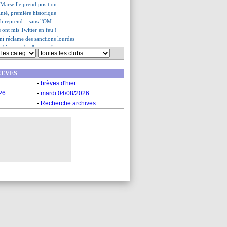
 Marseille prend position
inté, première historique
ch reprend... sans l'OM
s ont mis Twitter en feu !
ni réclame des sanctions lourdes
 dénonce des "voyous"
 scandalisée de Longoria
, par ici la sortie
REVES
 mais match nul du Real !
.
es du dim. 22 août 2021
brèves d'hier
es du sam. 21 août 2021
.
26
mardi 04/08/2026
.
Recherche archives