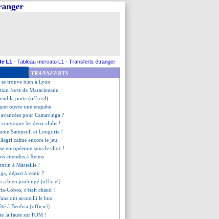
tranger
 Guardiola brouille les pistes
sume la décision
z annonce le retour de Lirola
options pour le résultat
nnarumma juge la concurrence
xplique le refus de reprendre
tang répond à Galtier
de L1
-
Tableau mercato L1
-
Transferts étranger
éjà nommé (officiel)
TRANSFERTS
ngue Rivère !
i se trouve bien à Lyon
sition forte de Maracineanu
end la porte (officiel)
rquet ouvre une enquête
ns avancées pour Camavinga ?
P convoque les deux clubs !
llume Sampaoli et Longoria !
llegri calme encore le jeu
esse européenne sous le choc !
uts attendus à Reims
enfin à Marseille !
ga, départ à venir ?
 a bien prolongé (officiel)
ia-Cobos, c'était chaud !
fans ont accueilli le bus
êté à Benfica (officiel)
tte la faute sur l'OM !