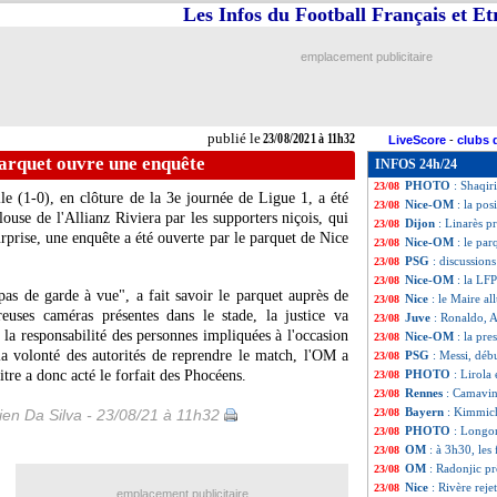
Les Infos du Football Français et E
Man City
: Kane,
23/08
OM
: Cardoze as
23/08
VIDEO
: Gonzale
23/08
emplacement publicitaire
Nice-OM
: trois 
23/08
PSG
: Navas, Do
23/08
OM
: Mandanda e
23/08
Lille
: Yilmaz, Lé
23/08
publié le
23/08/2021 à 11h32
LiveScore
-
clubs 
Dijon
: Garande d
23/08
arquet ouvre une enquête
INFOS 24h/24
Nice
: Riolo dézi
23/08
PHOTO
: Shaqir
23/08
e (1-0), en clôture de la 3e journée de Ligue 1, a été
Nice-OM
: la po
23/08
ouse de l'Allianz Riviera par les supporters niçois, qui
Dijon
: Linarès pr
23/08
urprise, une enquête a été ouverte par le parquet de Nice
Nice-OM
: le pa
23/08
PSG
: discussio
23/08
Nice-OM
: la LF
23/08
pas de garde à vue", a fait savoir le parquet auprès de
Nice
: le Maire a
23/08
euses caméras présentes dans le stade, la justice va
Juve
: Ronaldo, A
23/08
la responsabilité des personnes impliquées à l'occasion
Nice-OM
: la pr
23/08
a volonté des autorités de reprendre le match, l'OM a
PSG
: Messi, déb
23/08
bitre a donc acté le forfait des Phocéens.
PHOTO
: Lirola 
23/08
Rennes
: Camavin
23/08
Bayern
: Kimmich
en Da Silva - 23/08/21 à 11h32
23/08
PHOTO
: Longor
23/08
OM
: à 3h30, les 
23/08
OM
: Radonjic pr
23/08
Nice
: Rivère reje
23/08
emplacement publicitaire