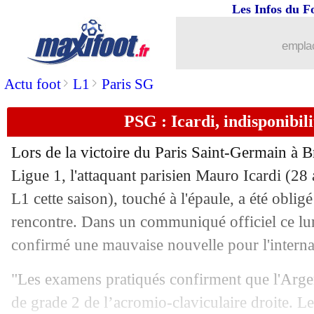
Les Infos du F
23/08
PSG
: Kalimuendo voudrait partir
emplac
23/08
ASSE
: l'Angleterre, Green s'explique
>
>
Actu foot
L1
Paris SG
23/08
Nice
: le club accuse les Marseillais
PSG : Icardi, indisponibil
23/08
Nice
: Rivère s'en prend à Longoria
Lors de la victoire du Paris Saint-Germain à B
23/08
Lyon
: Shaqiri a signé (officiel)
Ligue 1, l'attaquant parisien Mauro Icardi (28 
L1 cette saison), touché à l'épaule, a été oblig
23/08
Milan
: des nouvelles d'Ibrahimovic
rencontre. Dans un communiqué officiel ce lund
confirmé une mauvaise nouvelle pour l'interna
23/08
PSG
: Donnarumma déjà à l'aise ave
"Les examens pratiqués confirment que l'Arge
23/08
Chelsea
: Tuchel savoure pour Lukaku
de grade 2 de l’acromio-claviculaire droite. Le