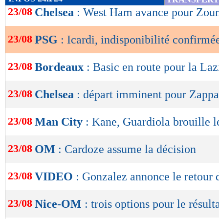
de
23/08
Chelsea
: West Ham avance pour Zou
lecture
23/08
PSG
: Icardi, indisponibilité confirmé
OK
23/08
Bordeaux
: Basic en route pour la Laz
23/08
Chelsea
: départ imminent pour Zappa
23/08
Man City
: Kane, Guardiola brouille l
23/08
OM
: Cardoze assume la décision
23/08
VIDEO
: Gonzalez annonce le retour 
23/08
Nice-OM
: trois options pour le résult