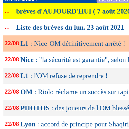
de
...
brèves d'AUJOURD'HUI ( 7 août 202
lecture
OK
...
Liste des brèves du lun. 23 août 2021
22/08
L1
: Nice-OM définitivement arrêté !
22/08
Nice
: "la sécurité est garantie", selon
22/08
L1
: l'OM refuse de reprendre !
22/08
OM
: Riolo réclame un succès sur tapi
22/08
PHOTOS
: des joueurs de l'OM blessé
22/08
Lyon
: accord de principe pour Shaqiri 