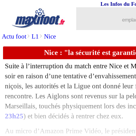
Les Infos du F
emplac
>
>
Actu foot
L1
Nice
Nice : "la sécurité est garant
Suite à l’interruption du match entre Nice et 
soir en raison d’une tentative d’envahissement 
niçois, les autorités et la Ligue ont donné leur 
rencontre. Les Aiglons sont revenus sur la pel
Marseillais, touchés physiquement lors des inc
23h25
) et bien décidés à rentrer chez eux.
Au micro d’Amazon Prime Vidéo, le président 