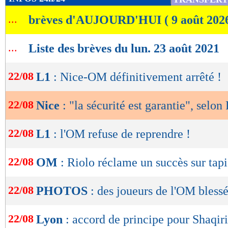
de
...
brèves d'AUJOURD'HUI ( 9 août 202
lecture
OK
...
Liste des brèves du lun. 23 août 2021
22/08
L1
: Nice-OM définitivement arrêté !
22/08
Nice
: "la sécurité est garantie", selon
22/08
L1
: l'OM refuse de reprendre !
22/08
OM
: Riolo réclame un succès sur tapi
22/08
PHOTOS
: des joueurs de l'OM blessé
22/08
Lyon
: accord de principe pour Shaqiri 