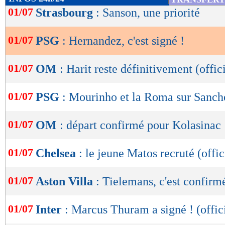
de
01/07
Strasbourg
: Sanson, une priorité
lecture
01/07
PSG
: Hernandez, c'est signé !
OK
01/07
OM
: Harit reste définitivement (offic
01/07
PSG
: Mourinho et la Roma sur Sanch
01/07
OM
: départ confirmé pour Kolasinac
01/07
Chelsea
: le jeune Matos recruté (offic
01/07
Aston Villa
: Tielemans, c'est confirmé
01/07
Inter
: Marcus Thuram a signé ! (offic