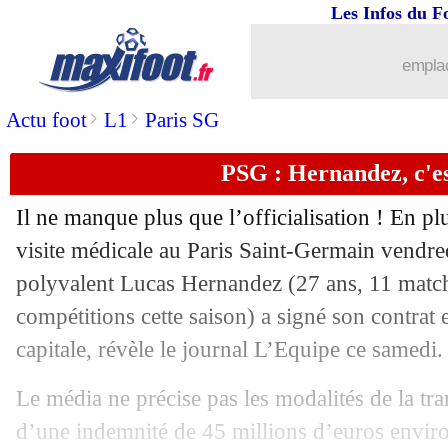
Les Infos du F
01/07
Monaco
: Hütter, c'est confirmé !
emplac
01/07
Sassuolo
: Lopez se verrait bien partir
>
>
Actu foot
L1
Paris SG
01/07
OM
: Taremi et Marega, des fausses pi
PSG : Hernandez, c'es
01/07
Wolverhampton
: Coady part à Leices
Il ne manque plus que l’officialisation ! En pl
01/07
Lyon
: le PSG s'est renseigné sur Barco
visite médicale au Paris Saint-Germain vendre
polyvalent Lucas Hernandez (27 ans, 11 matchs
01/07
Rennes
: Majer, bon de sortie cet été
compétitions cette saison) a signé son contrat 
capitale, révèle le journal L’Equipe ce samedi.
01/07
Tottenham
: Winks cédé à Leicester (o
Le média ne précise pas les modalités de la tra
01/07
Hellas
: Baroni nommé coach (officiel
d’une indemnité de 45 millions d’euros envir