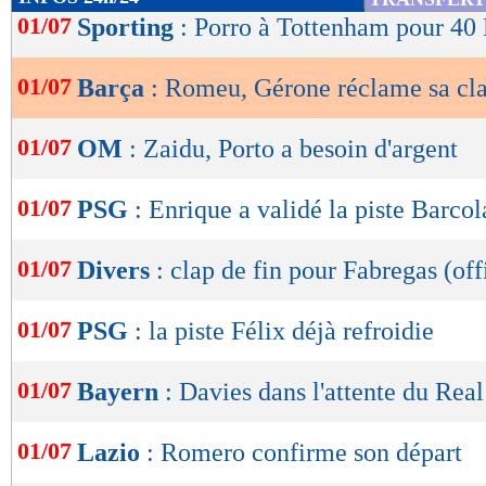
de
01/07
Sporting
: Porro à Tottenham pour 40 
lecture
01/07
Barça
: Romeu, Gérone réclame sa cl
OK
01/07
OM
: Zaidu, Porto a besoin d'argent
01/07
PSG
: Enrique a validé la piste Barcol
01/07
Divers
: clap de fin pour Fabregas (off
01/07
PSG
: la piste Félix déjà refroidie
01/07
Bayern
: Davies dans l'attente du Real
01/07
Lazio
: Romero confirme son départ