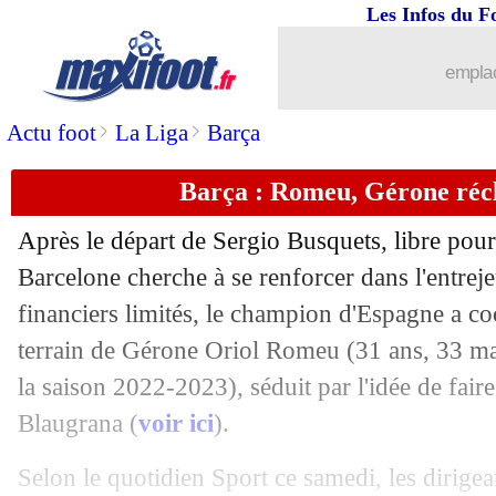
Les Infos du F
01/07
Euro (U21)
: l'Espagne se qualifie !
emplac
01/07
Al-Hilal
: Jorge Jesus de retour (offici
>
>
Actu foot
La Liga
Barça
01/07
Inter Miami
: Messi, l'hommage pour
Barça : Romeu, Gérone récl
01/07
Barça
: un départ au PSG, Pedri répon
Après le départ de Sergio Busquets, libre pour
01/07
Real
: la retraite, le souhait de Kroos
Barcelone cherche à se renforcer dans l'entre
financiers limités, le champion d'Espagne a c
01/07
Bayern
: prix fixé pour Sabitzer
terrain de Gérone Oriol
Romeu
(31 ans, 33 ma
la saison 2022-2023), séduit par l'idée de faire
01/07
Chelsea
: Colwill veut parler à Pochet
Blaugrana (
voir ici
).
01/07
Celtic
: Jota en route pour Al-Ittihad
Selon le quotidien Sport ce samedi, les dirige