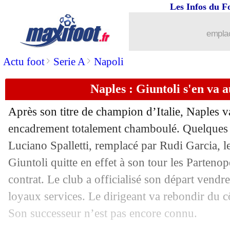
Les Infos du F
01/07
Hellas
: Baroni nommé coach (officiel
emplac
01/07
Lille
: Weah vendu à la Juventus (offic
>
>
Actu foot
Serie A
Napoli
01/07
Inter
: les premiers mots de Marcus 
Naples : Giuntoli s'en va au
01/07
Naples
: Zola a confiance en Garcia
Après son titre de champion d’Italie, Naples v
01/07
Man Utd
: Onana, l'Inter attend une of
encadrement totalement chamboulé. Quelques s
Luciano Spalletti, remplacé par Rudi Garcia, le
01/07
Rennes
: un gardien libéré (officiel)
Giuntoli quitte en effet à son tour les Parteno
contrat. Le club a officialisé son départ vendr
01/07
Chelsea
: un talent de Benfica enrôlé (
loyaux services. Le dirigeant va rebondir du c
Son successeur n’est pas encore connu.
01/07
Demirspor
: Kluivert nommé (officiel