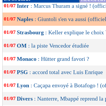
de
01/07
Inter
: Marcus Thuram a signé ! (offic
lecture
01/07
Naples
: Giuntoli s'en va aussi (officie
OK
01/07
Strasbourg
: Keller explique le choix 
01/07
OM
: la piste Vencedor étudiée
01/07
Monaco
: Hütter grand favori ?
01/07
PSG
: accord total avec Luis Enrique
01/07
Lyon
: Caçapa envoyé à Botafogo ! (of
01/07
Divers
: Nanterre, Mbappé reprend la 