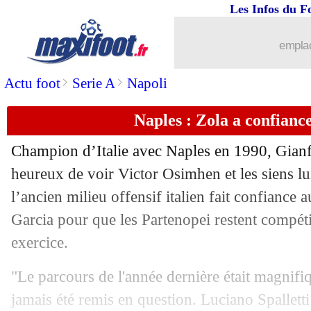
Les Infos du F
01/07
Barça
: Romeu, Gérone réclame sa cl
emplac
01/07
OM
: Zaidu, Porto a besoin d'argent
>
>
Actu foot
Serie A
Napoli
01/07
PSG
: Enrique a validé la piste Barcol
Naples : Zola a confianc
01/07
Divers
: clap de fin pour Fabregas (off
Champion d’Italie avec Naples en 1990, Gianfr
01/07
PSG
: la piste Félix déjà refroidie
heureux de voir Victor Osimhen et les siens lui
l’ancien milieu offensif italien fait confiance
01/07
Bayern
: Davies dans l'attente du Real
Garcia pour que les Partenopei restent compéti
exercice.
01/07
Lazio
: Romero confirme son départ
"Le parcours de l'année dernière était magnifiqu
01/07
Monaco
: Hütter, c'est confirmé !
jamais été remis en question. Luciano Spalletti 