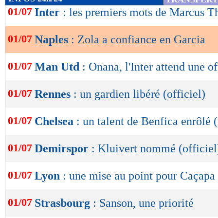
de
01/07
Inter
: les premiers mots de Marcus 
lecture
01/07
Naples
: Zola a confiance en Garcia
OK
01/07
Man Utd
: Onana, l'Inter attend une of
01/07
Rennes
: un gardien libéré (officiel)
01/07
Chelsea
: un talent de Benfica enrôlé (
01/07
Demirspor
: Kluivert nommé (officiel
01/07
Lyon
: une mise au point pour Caçapa
01/07
Strasbourg
: Sanson, une priorité