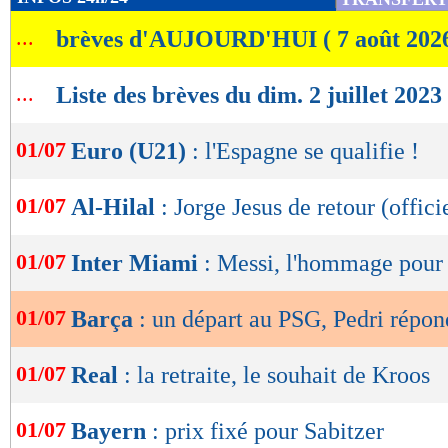
de
...
brèves d'AUJOURD'HUI ( 7 août 202
lecture
OK
...
Liste des brèves du dim. 2 juillet 2023
01/07
Euro (U21)
: l'Espagne se qualifie !
01/07
Al-Hilal
: Jorge Jesus de retour (offici
01/07
Inter Miami
: Messi, l'hommage pour
01/07
Barça
: un départ au PSG, Pedri répon
01/07
Real
: la retraite, le souhait de Kroos
01/07
Bayern
: prix fixé pour Sabitzer