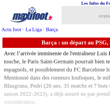
Les Infos du F
emplac
>
>
Actu foot
La Liga
Barça
Barça : un départ au PSG,
Avec l’arrivée imminente de l'entraîneur Luis 
touche, le Paris Saint-Germain pourrait bien ten
espagnols, et possiblement du FC Barcelone lo
Mentionné dans des rumeurs loufoques, le mili
Blaugrana,
Pedri
(20 ans, 35 matchs et 7 buts 
saison 2022-2023), a déjà assuré ne pas prendr
considération.