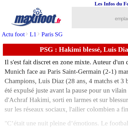
Les Infos du F
05/11
PHOTOS
: le vestiaire de l'OM est prê
emplac
05/11
CdM (U17)
: les Bleuets assurent face
>
>
Actu foot
L1
Paris SG
05/11
Strasbourg
: Rosenior récupère un ato
PSG : Hakimi blessé, Luis Dia
05/11
Real
: accord verbal avec Upamecano 
Il s'est fait discret en zone mixte. Auteur d'u
05/11
PSG
: tacle de Luis Diaz, Micoud rela
Munich face au Paris Saint-Germain (2-1) mar
Champions, Luis
Diaz
(28 ans, 4 matchs et 3 b
05/11
Barça
: Lewandowski et les besoins d
été expulsé juste avant la pause pour un vilain 
d'Achraf Hakimi, sorti en larmes et sur blessur
05/11
PSG
: Dembélé privé de l'OL et des B
sur les réseaux sociaux, l'ailier colombien a fi
05/11
Liverpool
: Van Dijk attend Haaland 
"C’était une nuit pleine d’émotions. Le footba