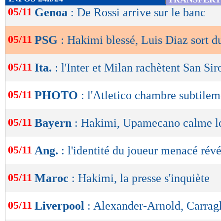
de
05/11
Genoa
: De Rossi arrive sur le banc
lecture
05/11
PSG
: Hakimi blessé, Luis Diaz sort d
OK
05/11
Ita.
: l'Inter et Milan rachètent San Sir
05/11
PHOTO
: l'Atletico chambre subtilem
05/11
Bayern
: Hakimi, Upamecano calme le
05/11
Ang.
: l'identité du joueur menacé rév
05/11
Maroc
: Hakimi, la presse s'inquiète
05/11
Liverpool
: Alexander-Arnold, Carrag