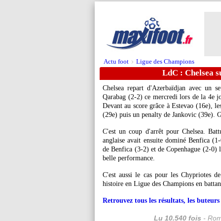
Actu foot
Ligue des Champions
>
LdC : Chelsea s
Chelsea repart d'Azerbaïdjan avec un s
Qarabag (2-2) ce mercredi lors de la 4e j
Devant au score grâce à Estevao (16e), le
(29e) puis un penalty de Jankovic (39e). G
C'est un coup d'arrêt pour Chelsea. Bat
anglaise avait ensuite dominé Benfica (
de Benfica (3-2) et de Copenhague (2-0) lo
belle performance.
C'est aussi le cas pour les Chypriotes d
histoire en Ligue des Champions en battant
Retrouvez tous les résultats, les buteu
Lu 10.540 fois
- Rom