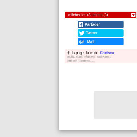
afficher les réactions (3)
Partager
Twitter
Mail
la page du club :
Chelsea
bilan, stats, réultats, calendrier,
effectif, tranferts, ...