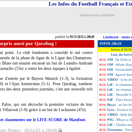
Les Infos du Football Français et E
emplacement publicitaire
publié le
05/11/2025 à 20h49
LiveScore
-
clubs 
urpris aussi par Qarabag !
INFOS 24h/24
brèves d'AUJ
...
eul point. Le club londonien a concédé le nul contre
Liste des brèv
...
ournée de la phase de ligue de la Ligue des Champions.
OM
: De Zerbi et
05/11
s Blues ont ensuite encaissé un but de Leandro Andrade
OM
: défaite ill
05/11
arnacho (53e) a remis les deux équipes à égalité.
OM
: l'invincibi
05/11
OM
: Aguerd dem
05/11
tue d'entrée par le Bayern Munich (1-3), la formation
VIDEO
: la fin d
05/11
1-0) et l'Ajax Amsterdam (5-1). Pour Qarabag, tombeur
LdC
: le classeme
05/11
rs des deux premières journées, c'est une nouvelle très
LdC
: les résultat
05/11
LdC
: Marseille 0
05/11
EdF
: Zaïre-Emer
05/11
e Pafos, qui ont décroché la première victoire de leur
Barça
: un bus de
05/11
 Villarreal (1-0) grâce à un but de Luckassen (47e).
Lyon
: Fonseca ex
05/11
VIDEO
: Rulli d
05/11
rs et classements sur le LIVE-SCORE de Maxifoot.
PSG
: Mbaye a ch
05/11
LdC
: Chelsea sur
05/11
ain Rigaux - 05/11/25 à 20h49
Fiorentina
: Vano
05/11