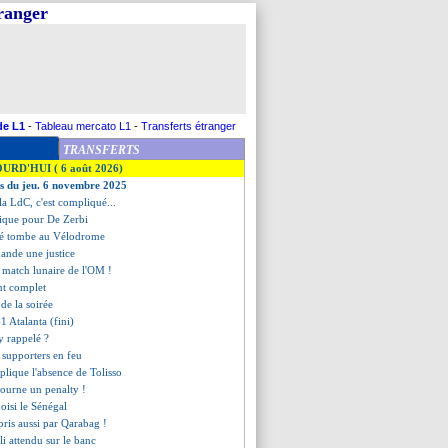
tranger
de L1
-
Tableau mercato L1
-
Transferts étranger
TRANSFERTS
OURD'HUI ( 6 août 2026)
es du jeu. 6 novembre 2025
 la LdC, c'est compliqué...
ogique pour De Zerbi
lité tombe au Vélodrome
ande une justice
e match lunaire de l'OM !
nt complet
s de la soirée
-1 Atalanta (fini)
y rappelé ?
 supporters en feu
plique l'absence de Tolisso
étourne un penalty !
oisi le Sénégal
pris aussi par Qarabag !
li attendu sur le banc