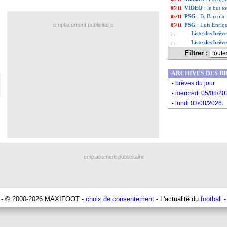
VIDEO
: le but 
05/11
PSG
: B. Barcola
05/11
emplacement publicitaire
PSG
: Luis Enriqu
05/11
Liste des brèv
...
Liste des brèv
...
Filtrer :
ARCHIVES DES B
.
brèves du jour
.
mercredi 05/08/20
.
lundi 03/08/2026
emplacement publicitaire
- © 2000-2026 MAXIFOOT -
choix de consentement
- L'actualité du
football
-