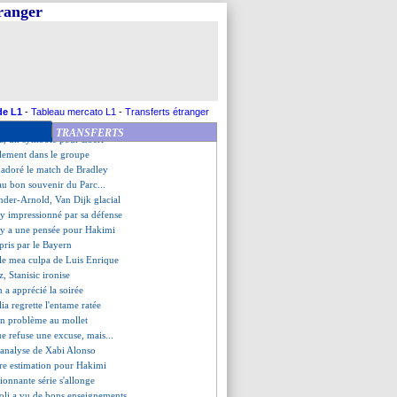
rd de 122 ans battu
tranger
arrive sur le banc
sé, Luis Diaz sort du silence
ilan rachètent San Siro
tico chambre subtilement le Real
 Upamecano calme le jeu
 du joueur menacé révélée
a presse s'inquiète
de L1
-
Tableau mercato L1
-
Transferts étranger
ander-Arnold, Carragher répond
TRANSFERTS
az, un symbole pour Eberl
alement dans le groupe
a adoré le match de Bradley
u bon souvenir du Parc...
nder-Arnold, Van Dijk glacial
 impressionné par sa défense
y a une pensée pour Hakimi
pris par le Bayern
, le mea culpa de Luis Enrique
z, Stanisic ironise
 a apprécié la soirée
ia regrette l'entame ratée
un problème au mollet
ue refuse une excuse, mais...
e analyse de Xabi Alonso
re estimation pour Hakimi
sionnante série s'allonge
oli a vu de bons enseignements