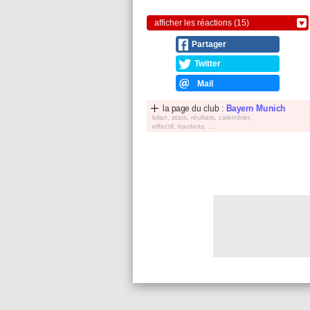
afficher les réactions (15)
Partager
Twitter
Mail
la page du club :
Bayern Munich
bilan, stats, réultats, calendrier,
effectif, tranferts, ...