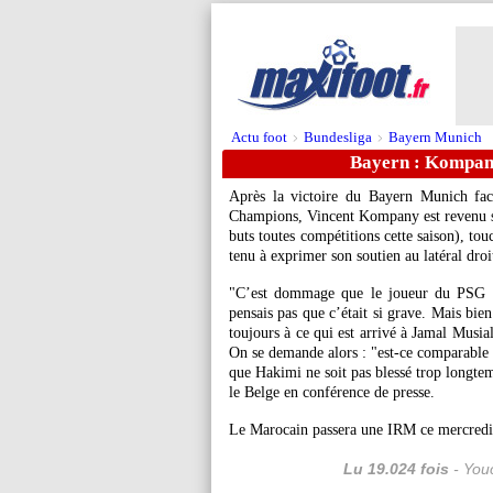
Actu foot
Bundesliga
Bayern Munich
>
>
Bayern : Kompan
Après la victoire du Bayern Munich fac
Champions, Vincent Kompany est revenu s
buts toutes compétitions cette saison), to
tenu à exprimer son soutien au latéral droi
"C’est dommage que le joueur du PSG ait
pensais pas que c’était si grave. Mais bien
toujours à ce qui est arrivé à Jamal Musia
On se demande alors : "est-ce comparable 
que Hakimi ne soit pas blessé trop longtem
le Belge en conférence de presse.
Le Marocain passera une IRM ce mercredi m
Lu 19.024 fois
- Youc