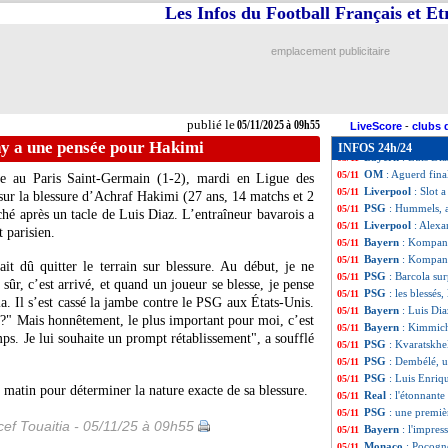
Arsenal
: un reco
05/11
Les Infos du Football Français et E
Genoa
: De Rossi 
05/11
PSG
: Hakimi bles
05/11
emplacement publicitaire
Ita.
: l'Inter et M
05/11
PHOTO
: l'Atle
05/11
Bayern
: Hakimi,
05/11
Ang.
: l'identité
05/11
publié le
05/11/2025 à 09h55
Maroc
: Hakimi, l
05/11
LiveScore
-
clubs 
Liverpool
: Alex
05/11
y a une pensée pour Hakimi
INFOS 24h/24
Bayern
: Luis Di
05/11
OM
: Aguerd fin
05/11
e au Paris Saint-Germain (1-2), mardi en Ligue des
Liverpool
: Slot 
05/11
ur la blessure d’Achraf
Hakimi
(27 ans, 14 matchs et 2
PSG
: Hummels, a
05/11
uché après un tacle de Luis Diaz. L’entraîneur bavarois a
Liverpool
: Alexa
05/11
t parisien.
Bayern
: Kompany
05/11
Bayern
: Kompan
05/11
 dû quitter le terrain sur blessure. Au début, je ne
PSG
: Barcola sur
05/11
 sûr, c’est arrivé, et quand un joueur se blesse, je pense
PSG
: les blessés
05/11
la. Il s’est cassé la jambe contre le PSG aux États-Unis.
Bayern
: Luis Dia
05/11
?" Mais honnêtement, le plus important pour moi, c’est
Bayern
: Kimmich
05/11
ps. Je lui souhaite un prompt rétablissement", a soufflé
PSG
: Kvaratskhel
05/11
PSG
: Dembélé, 
05/11
PSG
: Luis Enriq
05/11
atin pour déterminer la nature exacte de sa blessure.
Real
: l'étonnant
05/11
PSG
: une premiè
05/11
ef Touaitia - 05/11/25 à 09h55
Bayern
: l'impres
05/11
Monaco
: Pocogn
05/11