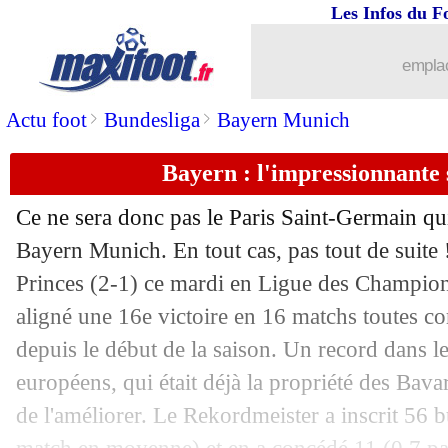
Les Infos du F
05/11
Liverpool
: Alexander-Arnold, Carrag
emplac
05/11
Bayern
: Luis Diaz, un symbole pour 
>
>
Actu foot
Bundesliga
Bayern Munich
05/11
OM
: Aguerd finalement dans le grou
Bayern : l'impressionnante s
05/11
Liverpool
: Slot a adoré le match de 
Ce ne sera donc pas le Paris Saint-Germain qui
Bayern Munich. En tout cas, pas tout de suite 
05/11
PSG
: Hummels, au bon souvenir du Pa
Princes (2-1) ce mardi en Ligue des Champion
05/11
aligné une 16e victoire en 16 matchs toutes c
Liverpool
: Alexander-Arnold, Van Dij
depuis le début de la saison. Un record dans 
05/11
Bayern
: Kompany impressionné par s
européens, qui était déjà la propriété des Bava
de l'améliorer. Le Rekordmeister a inscrit 56 b
05/11
Bayern
: Kompany a une pensée pour