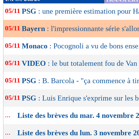
de
05/11
PSG
: une première estimation pour 
lecture
OK
05/11
Bayern
: l'impressionnante série s'all
05/11
Monaco
: Pocognoli a vu de bons ens
05/11
VIDEO
: le but totalement fou de Van
05/11
PSG
: B. Barcola - "ça commence à ti
05/11
PSG
: Luis Enrique s'exprime sur les b
...
Liste des brèves du mar. 4 novembre 
...
Liste des brèves du lun. 3 novembre 2