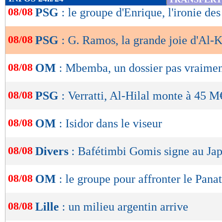
de
08/08
PSG
: le groupe d'Enrique, l'ironie des
lecture
08/08
PSG
: G. Ramos, la grande joie d'Al-K
OK
08/08
OM
: Mbemba, un dossier pas vraimen
08/08
PSG
: Verratti, Al-Hilal monte à 45 M
08/08
OM
: Isidor dans le viseur
08/08
Divers
: Bafétimbi Gomis signe au Jap
08/08
OM
: le groupe pour affronter le Pana
08/08
Lille
: un milieu argentin arrive