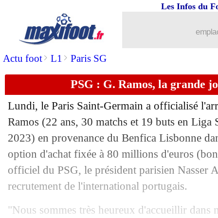
Les Infos du F
08/08
Tottenham
: Van de Ven acheté 50 M€ 
emplac
08/08
Man City
: Walker finalement prolong
>
>
Actu foot
L1
Paris SG
08/08
CdM (f)
: les Marocaines saluées sur 
PSG : G. Ramos, la grande jo
08/08
EdF (f)
: l'Australie, Hervé Renard con
Lundi, le Paris Saint-Germain a officialisé l'ar
08/08
EdF (f)
: Hervé Renard en veut encore
Ramos
(22 ans, 30 matchs et 19 buts en Liga 
2023) en provenance du Benfica Lisbonne dans
08/08
EdF (f)
: Le Sommer sent de la confia
option d'achat fixée à 80 millions d'euros (bon
officiel du PSG, le président parisien Nasser Al
08/08
CdM (f)
: France 4-0 Maroc (fini)
recrutement de l'international portugais.
08/08
Rennes
: Matic, encore un écart avec
"Nous sommes très heureux d'accueillir dans 