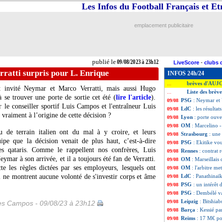
Les Infos du Football Français et E
emplacement publicitaire
publié le
09/08/2023 à 23h12
LiveScore
-
clubs 
ratti surpris pour L. Enrique
INFOS 24h/24
brèves d'AUJ
...
t invité Neymar et Marco Verratti, mais aussi Hugo
Liste des brèv
...
 se trouver une porte de sortie cet été (
lire l'article
).
PSG
: Neymar et 
09/08
 le conseiller sportif Luis Campos et l'entraîneur Luis
LdC
: les résultat
09/08
 vraiment à l’origine de cette décision ?
Lyon
: porte ouv
09/08
OM
: Marcelino -
09/08
eu de terrain italien ont du mal à y croire, et leurs
Strasbourg
: une
09/08
ipe que la décision venait de plus haut, c’est-à-dire
PSG
: Ekitike vo
09/08
es qataris. Comme le rappellent nos confrères, Luis
Rennes
: contrat 
09/08
ymar à son arrivée, et il a toujours été fan de Verratti.
OM
: Marseillais 
09/08
e les règles dictées par ses employeurs, lesquels ont
OM
: l'arbitre m
09/08
i ne montrent aucune volonté de s'investir corps et âme
LdC
: Panathinaïk
09/08
PSG
: un intérêt
.
09/08
PSG
: Dembélé va
09/08
Leipzig
: Bitshiabu
09/08
les Campos - 09/08/23 à 23h12
Barça
: Kessié pa
09/08
Reims
: 17 M€ p
09/08