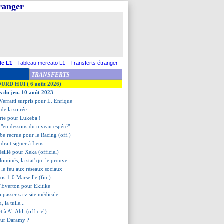
tranger
de L1
-
Tableau mercato L1
-
Transferts étranger
TRANSFERTS
OURD'HUI ( 6 août 2026)
es du jeu. 10 août 2023
Verratti surpris pour L. Enrique
s de la soirée
erte pour Lukeba !
 "en dessous du niveau espéré"
 6e recrue pour le Racing (off.)
udrait signer à Lens
résilié pour Xeka (officiel)
dominés, la stat' qui le prouve
et le feu aux réseaux sociaux
os 1-0 Marseille (fini)
 d'Everton pour Ekitike
 passer sa visite médicale
, la tuile...
rt à Al-Ahli (officiel)
our Daramy ?