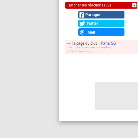
afficher les réactions (39)
Partager
Twitter
Mail
la page du club :
Paris SG
bilan, stats, réultats, calendrier,
effectif, tranferts, ...