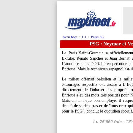
Actu foot
L1
Paris SG
>
>
PSG : Neymar et Ver
Le Paris Saint-Germain a officiellemen
Ekitike, Renato Sanches et Juan Bernat, à
L'annonce leur a été faite en personne par
Enrique. Mais le technicien espagnol est-il
Le milieu offensif brésilien et le mili
entourages respectifs ont assuré à L’Équ
directement de Doha et des propriétair
Enrique a eu des mots très positifs pour Ne
Mais en tant que bon employé, il respect
décidé de se débarrasser de "tous ceux qu
pour le PSG", conclut le quotidien sportif
Lu 75.062 fois
- Gil