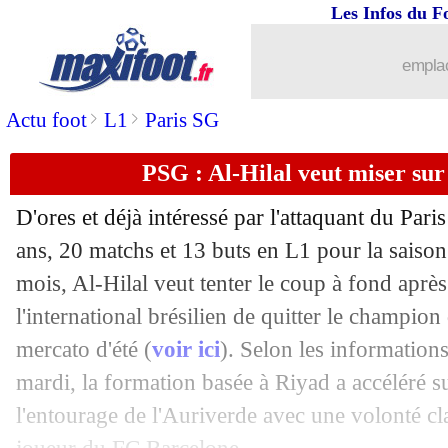
Les Infos du F
08/08
Wolverhampton
: Lopetegui, c'est fini
emplac
08/08
OM
: Marcelino patient avec Harit
>
>
Actu foot
L1
Paris SG
08/08
PSG
: Neymar-Verratti absents à l'ent
PSG : Al-Hilal veut miser sur
08/08
Amical
: le Barça domine Tottenham su
D'ores et déjà intéressé par l'attaquant du Par
08/08
West Ham
: Vlasic de retour au Torino
ans, 20 matchs et 13 buts en L1 pour la saiso
mois, Al-Hilal veut tenter le coup à fond aprè
08/08
Arsenal
: accord avec Brentford pour
l'international brésilien de quitter le champion
mercato d'été (
voir ici
). Selon les information
08/08
OM
: un jeune latéral espagnol ciblé ?
mardi, la formation basée à Riyad a accéléré s
l'entourage de l'Auriverde avec une volonté cla
08/08
Nice
: Manchester United pense aussi 