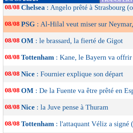
de
08/08
Chelsea
: Angelo prêté à Strasbourg (o
lecture
08/08
PSG
: Al-Hilal veut miser sur Neymar,
OK
08/08
OM
: le brassard, la fierté de Gigot
08/08
Tottenham
: Kane, le Bayern va offri
08/08
Nice
: Fournier explique son départ
08/08
OM
: De la Fuente va être prêté en E
08/08
Nice
: la Juve pense à Thuram
08/08
Tottenham
: l'attaquant Véliz a signé (