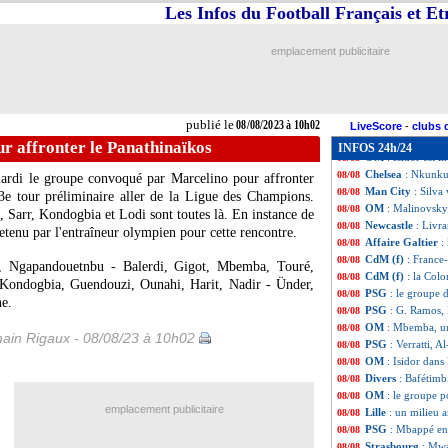
EdF (f)
: Périsset
08/08
Les Infos du Football Français et E
Tottenham
: Van 
08/08
Man City
: Walke
08/08
emplacement publicitaire
CdM (f)
: les Mar
08/08
EdF (f)
: l'Austr
08/08
EdF (f)
: Hervé R
08/08
EdF (f)
: Le Somm
08/08
publié le
08/08/2023 à 10h02
CdM (f)
: France
08/08
LiveScore
-
clubs 
Rennes
: Matic, 
08/08
r affronter le Panathinaïkos
INFOS 24h/24
OM
: Isidor est i
08/08
Chelsea
: Nkunku
08/08
ardi le groupe convoqué par Marcelino pour affronter
Man City
: Silva
08/08
3e tour préliminaire aller de la Ligue des Champions.
OM
: Malinovsky
08/08
 Sarr, Kondogbia et Lodi sont toutes là. En instance de
Newcastle
: Livr
08/08
retenu par l'entraîneur olympien pour cette rencontre.
Affaire Galtier
:
08/08
CdM (f)
: France
08/08
, Ngapandouetnbu - Balerdi, Gigot, Mbemba, Touré,
CdM (f)
: la Col
08/08
, Kondogbia, Guendouzi, Ounahi, Harit, Nadir - Ünder,
PSG
: le groupe d
08/08
e.
PSG
: G. Ramos, 
08/08
OM
: Mbemba, un
08/08
ain Rigaux - 08/08/23 à 10h02
PSG
: Verratti, 
08/08
OM
: Isidor dans 
08/08
Divers
: Bafétimb
08/08
OM
: le groupe p
08/08
emplacement publicitaire
Lille
: un milieu a
08/08
PSG
: Mbappé en
08/08
Strasbourg
: Mwa
08/08