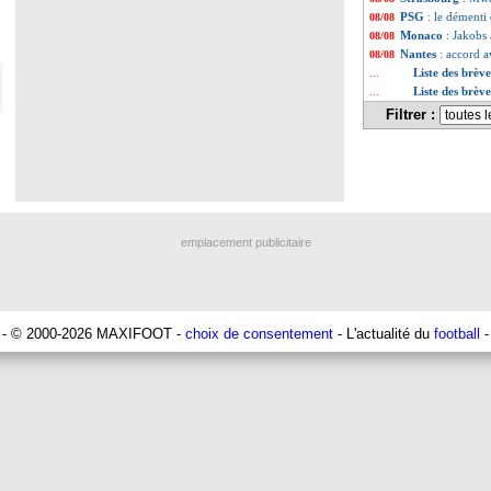
PSG
: le dément
08/08
Monaco
: Jakobs
08/08
Nantes
: accord 
08/08
Liste des brèv
...
Liste des brèv
...
Filtrer :
emplacement publicitaire
- © 2000-2026 MAXIFOOT -
choix de consentement
- L'actualité du
football
-