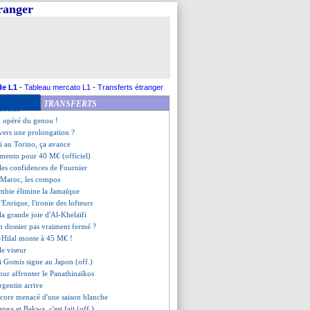
 veut mieux faire
tranger
de Ven acheté 50 M€ ! (officiel)
r finalement prolongé ?
ocaines saluées sur Twitter
alie, Hervé Renard confiant
enard en veut encore plus
er sent de la confiance
 4-0 Maroc (fini)
de L1
-
Tableau mercato L1
-
Transferts étranger
encore un écart avec la Roma
TRANSFERTS
ntéressé
 opéré du genou !
 vers une prolongation ?
i au Torino, ça avance
amento pour 40 M€ (officiel)
 les confidences de Fournier
-Maroc, les compos
ombie élimine la Jamaïque
'Enrique, l'ironie des lofteurs
la grande joie d'Al-Khelaïfi
 dossier pas vraiment fermé ?
Al-Hilal monte à 45 M€ !
le viseur
i Gomis signe au Japon (off.)
our affronter le Panathinaïkos
rgentin arrive
core menacé d'une saison blanche
nga et Bakwa, c'est fait (off.)