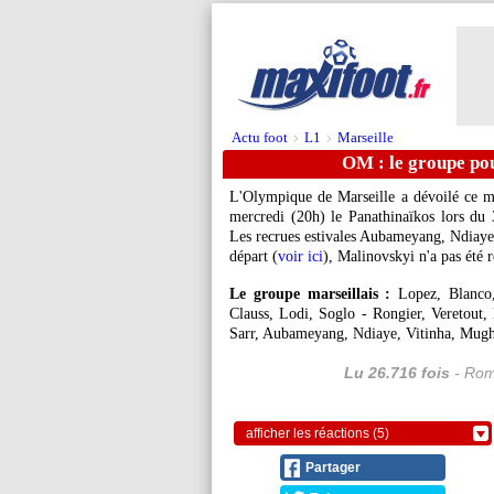
Actu foot
L1
Marseille
>
>
OM : le groupe pou
L'Olympique de Marseille a dévoilé ce m
mercredi (20h) le Panathinaïkos lors du 
Les recrues estivales Aubameyang, Ndiaye,
départ (
voir ici
), Malinovskyi n'a pas été 
Le groupe marseillais :
Lopez, Blanco
Clauss, Lodi, Soglo - Rongier, Veretout
Sarr, Aubameyang, Ndiaye, Vitinha, Mugh
Lu 26.716 fois
- Rom
afficher les réactions (5)
Partager