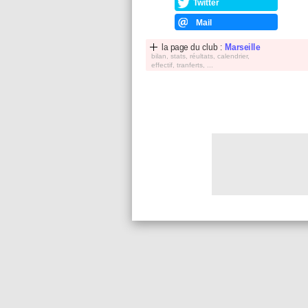
Twitter
Mail
la page du club :
Marseille
bilan, stats, réultats, calendrier,
effectif, tranferts, ...