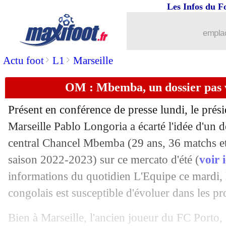
Les Infos du F
08/08
Man City
: Walker finalement prolong
emplac
08/08
CdM (f)
: les Marocaines saluées sur 
>
>
Actu foot
L1
Marseille
08/08
EdF (f)
: l'Australie, Hervé Renard con
OM : Mbemba, un dossier pas 
08/08
EdF (f)
: Hervé Renard en veut encore
Présent en conférence de presse lundi, le prés
08/08
EdF (f)
: Le Sommer sent de la confia
Marseille Pablo Longoria a écarté l'idée d'un 
central Chancel
Mbemba
(29 ans, 36 matchs et
08/08
CdM (f)
: France 4-0 Maroc (fini)
saison 2022-2023) sur ce mercato d'été (
voir i
informations du quotidien L'Equipe ce mardi, la
08/08
Rennes
: Matic, encore un écart avec
congolais est susceptible d'évoluer dans les p
08/08
OM
: Isidor est intéressé
Bien à Marseille, l'ancien joueur du FC Porto, 