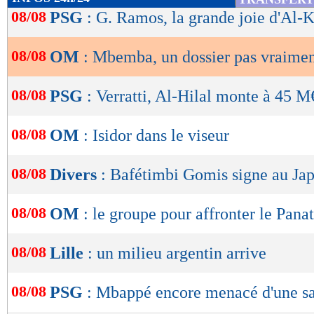
de
08/08
PSG
: G. Ramos, la grande joie d'Al-K
lecture
08/08
OM
: Mbemba, un dossier pas vraimen
OK
08/08
PSG
: Verratti, Al-Hilal monte à 45 M
08/08
OM
: Isidor dans le viseur
08/08
Divers
: Bafétimbi Gomis signe au Jap
08/08
OM
: le groupe pour affronter le Pana
08/08
Lille
: un milieu argentin arrive
08/08
PSG
: Mbappé encore menacé d'une sa