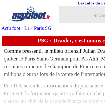
Les Infos du F
15/09
Lyon
: Lacazette relativise le départ 
emplac
15/09
Liverpool
: Salah et Al-Ittihad, Klopp 
>
>
Actu foot
L1
Paris SG
15/09
Lyon
: Grosso, Lacazette attend de voi
PSG : Draxler, c'est moins 
15/09
OM
: ce qui bloque le plus Vitinha
Comme pressenti, le milieu offensif Julian
Dra
quitter le Paris Saint-Germain pour Al-Ahli. M
15/09
PSG
: Zaïre-Emery, la confiance de 
certaines rumeurs, le champion de France en ti
15/09
millions d'euros lors de la vente de l'internati
Newcastle
: un an de plus pour Wilson 
En effet, selon les informations du journaliste
15/09
Brighton
: Chelsea très intéressé par 
Froment, la formation qatarie va faire un chèq
15/09
Liverpool
: Thiago prêt à rejoindre T
d'euros au club de la capitale française pour s'