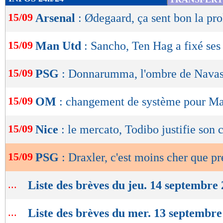
de
15/09
Arsenal
: Ødegaard, ça sent bon la pr
lecture
OK
15/09
Man Utd
: Sancho, Ten Hag a fixé ses
15/09
PSG
: Donnarumma, l'ombre de Navas 
15/09
OM
: changement de système pour Ma
15/09
Nice
: le mercato, Todibo justifie son 
15/09
PSG
: Draxler, c'est moins cher que p
...
Liste des brèves du jeu. 14 septembre
...
Liste des brèves du mer. 13 septembre