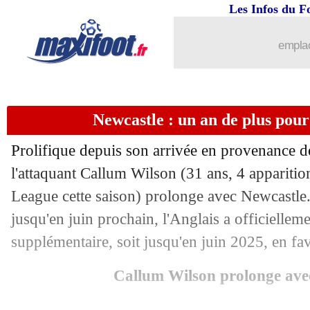
Les Infos du F
15/09
OM
: le jeu ennuyeux, la promesse d
emplac
15/09
Barça
: Lewandowski ne compte pas p
15/09
Bayern
: Neuer proche d'un retour
Newcastle : un an de plus pour 
15/09
Demirspor
: Balotelli de retour (offici
Prolifique depuis son arrivée en provenance
15/09
Fulham
: Palhinha, le Bayern va encor
l'attaquant Callum
Wilson
(31 ans, 4 apparitio
League cette saison) prolonge avec Newcastle.
15/09
Lorient
: Le Bris évoque la situation
jusqu'en juin prochain, l'Anglais a officielle
supplémentaire, soit jusqu'en juin 2025, en f
15/09
EdF
: Todibo lucide sur ses débuts
Callum Wilson prolonge ave
15/09
Man Utd
: Ten Hag justifie ses standa