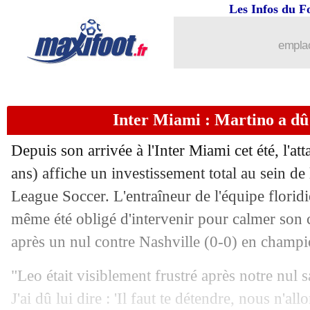
15/09
Lens
: Dugarry demande du temps
Les Infos du F
15/09
Barça
: Nico Williams ciblé pour 202
emplac
15/09
Juve
: Marotta désolé pour Pogba
Inter Miami : Martino a dû
15/09
Lyon
: Lacazette relativise le départ 
Depuis son arrivée à l'Inter Miami cet été, l'a
15/09
Liverpool
: Salah et Al-Ittihad, Klopp 
ans) affiche un investissement total au sein de
League Soccer. L'entraîneur de l'équipe flori
15/09
Lyon
: Grosso, Lacazette attend de voi
même été obligé d'intervenir pour calmer son 
15/09
OM
: ce qui bloque le plus Vitinha
après un nul contre Nashville (0-0) en champi
"Leo était visiblement frustré après notre nul 
15/09
PSG
: Zaïre-Emery, la confiance de 
J'ai dû lui dire : 'Il faut te détendre, nous n'al