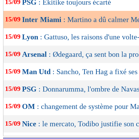
15/09
PSG
: Ekitike toujours écarté
de
lecture
15/09
Inter Miami
: Martino a dû calmer Me
OK
15/09
Lyon
: Gattuso, les raisons d'une volte
15/09
Arsenal
: Ødegaard, ça sent bon la pr
15/09
Man Utd
: Sancho, Ten Hag a fixé ses
15/09
PSG
: Donnarumma, l'ombre de Navas 
15/09
OM
: changement de système pour Ma
15/09
Nice
: le mercato, Todibo justifie son 