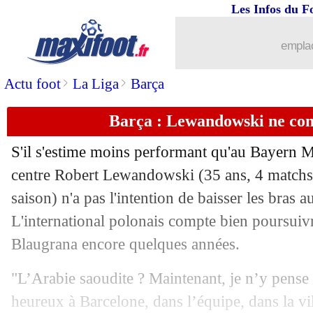
Les Infos du F
15/09
L1
: Paris SG 2-3 Nice (fini)
emplac
15/09
All.
: le Bayern et Leverkusen se neutr
>
>
Actu foot
La Liga
Barça
15/09
Getafe
: le maillot de Greenwood fait 
Barça : Lewandowski ne com
15/09
Monaco
: A. Hütter - "le titre ? On pe
S'il s'estime moins performant qu'au Bayern 
15/09
PHOTOS
: les larmes de Verratti
centre Robert
Lewandowski
(35 ans, 4 matchs 
saison) n'a pas l'intention de baisser les bras 
15/09
VIDEO
: Verratti, l'hommage des anc
L'international polonais compte bien poursuiv
Blaugrana encore quelques années.
15/09
L1
: Paris SG-Nice, les compos
"L’Arabie saoudite ? Maintenant, je n’y pense
15/09
PSG
: Henry défend Mbappé après son 
heureux à Barcelone, dans l’équipe, dans la vil