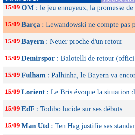
de
15/09
OM
: le jeu ennuyeux, la promesse d
lecture
15/09
Barça
: Lewandowski ne compte pas p
OK
15/09
Bayern
: Neuer proche d'un retour
15/09
Demirspor
: Balotelli de retour (offici
15/09
Fulham
: Palhinha, le Bayern va encor
15/09
Lorient
: Le Bris évoque la situation
15/09
EdF
: Todibo lucide sur ses débuts
15/09
Man Utd
: Ten Hag justifie ses standa