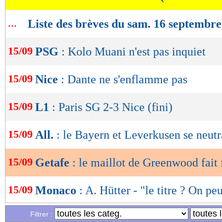
OK
...
Liste des brèves du sam. 16 septembr
15/09
PSG
: Kolo Muani n'est pas inquiet
15/09
Nice
: Dante ne s'enflamme pas
15/09
L1
: Paris SG 2-3 Nice (fini)
15/09
All.
: le Bayern et Leverkusen se neutr
15/09
Getafe
: le maillot de Greenwood fait 
15/09
Monaco
: A. Hütter - "le titre ? On pe
Filtrer :
15/09
PHOTOS
: les larmes de Verratti