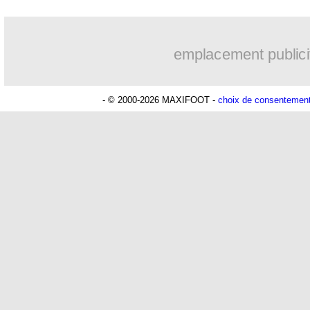
15/09
VIDEO
: Verratti, l'hommage des anc
emplacement publici
15/09
L1
: Paris SG-Nice, les compos
- © 2000-2026 MAXIFOOT -
choix de consentemen
15/09
PSG
: Henry défend Mbappé après son 
15/09
Lille
: un attaquant pourrait arriver
15/09
Monaco
: Salisu va se faire opérer
15/09
Juve
: Pogba devra patienter...
15/09
OM
: Lodi juge son adaptation
15/09
PSG
: Michut prêté en Turquie (officie