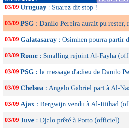
de
03/09
Uruguay
: Suarez dit stop !
lecture
03/09
PSG
: Danilo Pereira aurait pu rester, 
OK
03/09
Galatasaray
: Osimhen pourra partir d
03/09
Rome
: Smalling rejoint Al-Fayha (off
03/09
PSG
: le message d'adieu de Danilo Pe
03/09
Chelsea
: Angelo Gabriel part à Al-Nas
03/09
Ajax
: Bergwijn vendu à Al-Ittihad (of
03/09
Juve
: Djalo prêté à Porto (officiel)