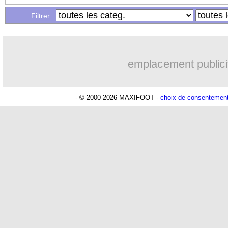
...
Liste des brèves du lun. 2 septembre 
Filtrer :
...
Liste des brèves du dim. 1 septembre 
emplacement publici
- © 2000-2026 MAXIFOOT -
choix de consentemen