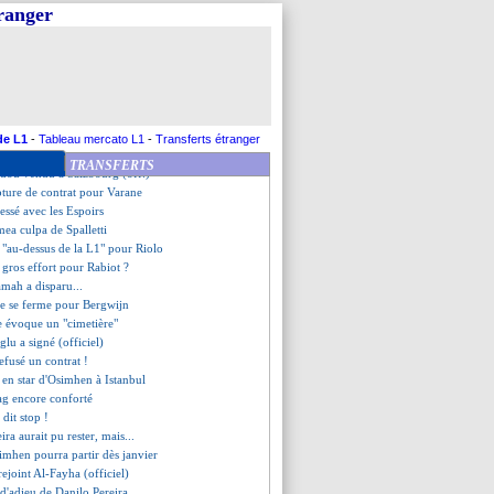
"titiller" le PSG
tranger
t bien hors-jeu face au PSG
file au Mexique (officiel)
Boufal revient en Europe (off.)
s pour Ounahi
r suspecté d'agression sexuelle
yon a agacé Longoria et Benatia
t d'accord avec Nantes
de L1
-
Tableau mercato L1
-
Transferts étranger
lliams a recalé trois clubs
TRANSFERTS
adou vendu à Salzbourg (off.)
pture de contrat pour Varane
essé avec les Espoirs
 mea culpa de Spalletti
"au-dessus de la L1" pour Riolo
 gros effort pour Rabiot ?
mah a disparu...
rte se ferme pour Bergwijn
le évoque un "cimetière"
glu a signé (officiel)
refusé un contrat !
e en star d'Osimhen à Istanbul
ag encore conforté
 dit stop !
ira aurait pu rester, mais...
imhen pourra partir dès janvier
rejoint Al-Fayha (officiel)
 d'adieu de Danilo Pereira