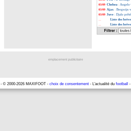
Chelsea
: Angelo 
03/09
Ajax
: Bergwijn v
03/09
Juve
: Djalo prêté
03/09
Liste des brèv
...
Liste des brèv
...
Filtrer :
emplacement publicitaire
- © 2000-2026 MAXIFOOT -
choix de consentement
- L'actualité du
football
-