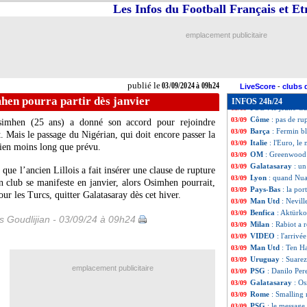
OM
: Merlin veut 
03/09
Les Infos du Football Français et E
Lille
: Santos étai
03/09
Séville
: Ocampos 
03/09
emplacement publicitaire
RU St-Gilloise
: 
03/09
OM
: deux piste
03/09
Valence
: Rafa Mi
03/09
OM
: Veretout, L
03/09
publié le
03/09/2024 à 09h24
Lyon
: Lopes étai
03/09
LiveScore
-
clubs 
Athletic
: Nico Wi
03/09
hen pourra partir dès janvier
INFOS 24h/24
PSG
: le jeune G
03/09
Côme
: pas de ru
03/09
Osimhen (25 ans) a donné son accord pour rejoindre
Barça
: Fermin bl
03/09
. Mais le passage du Nigérian, qui doit encore passer la
Italie
: l'Euro, le
03/09
bien moins long que prévu.
OM
: Greenwood 
03/09
Galatasaray
: un
03/09
 que l’ancien Lillois a fait insérer une clause de rupture
Lyon
: quand Nua
03/09
n club se manifeste en janvier, alors Osimhen pourrait,
Pays-Bas
: la po
03/09
r les Turcs, quitter Galatasaray dès cet hiver.
Man Utd
: Nevil
03/09
Benfica
: Aktürko
03/09
is Goudlijian - 03/09/24 à 09h24
Milan
: Rabiot a 
03/09
VIDEO
: l'arrivé
03/09
Man Utd
: Ten H
03/09
Uruguay
: Suarez
03/09
emplacement publicitaire
PSG
: Danilo Pere
03/09
Galatasaray
: Os
03/09
Rome
: Smalling 
03/09
PSG
: le message
03/09