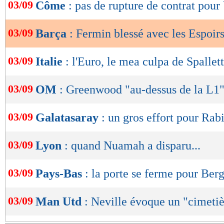
de
03/09
Côme
: pas de rupture de contrat pour
lecture
03/09
Barça
: Fermin blessé avec les Espoir
OK
03/09
Italie
: l'Euro, le mea culpa de Spallett
03/09
OM
: Greenwood "au-dessus de la L1"
03/09
Galatasaray
: un gros effort pour Rabi
03/09
Lyon
: quand Nuamah a disparu...
03/09
Pays-Bas
: la porte se ferme pour Ber
03/09
Man Utd
: Neville évoque un "cimeti