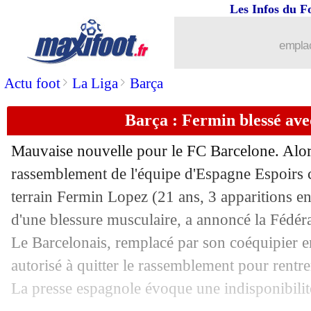
03/09
EdF
: Barcola, Rothen voit une évide
Les Infos du F
03/09
Barça
: Laporta pique le Real !
emplac
>
>
Actu foot
La Liga
Barça
03/09
EdF
: Olise et sa connexion avec les B
Barça : Fermin blessé ave
03/09
Rennes
: Gallon a prolongé (officiel)
Mauvaise nouvelle pour le FC Barcelone. Alors 
03/09
OM
: premier contrat pro pour Bakola 
rassemblement de l'équipe d'Espagne Espoirs c
terrain Fermin
Lopez
(21 ans, 3 apparitions en
03/09
OM
: avantage Panathinaïkos pour Ou
d'une blessure musculaire, a annoncé la Fédér
03/09
OM
: Merlin veut "titiller" le PSG
Le Barcelonais, remplacé par son coéquipier en
autorisé à quitter le rassemblement pour rentre
03/09
Lille
: Santos était bien hors-jeu face
La presse espagnole évoque une indisponibilité