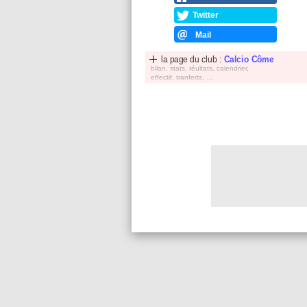
Twitter
Mail
la page du club :
Calcio Côme
bilan, stats, réultats, calendrier,
effectif, tranferts, ...