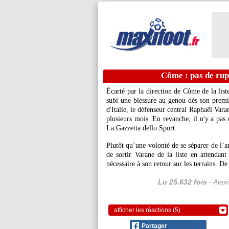
Côme : pas de rup
Écarté par la direction de Côme de la list
subi une blessure au genou dès son prem
d'Italie, le défenseur central Raphaël Vara
plusieurs mois. En revanche, il n'y a pas 
La Gazzetta dello Sport.
Plutôt qu’une volonté de se séparer de l’
de sortir Varane de la liste en attendant
nécessaire à son retour sur les terrains. D
Lu 25.632 fois
- Alex
afficher les réactions (5)
Partager