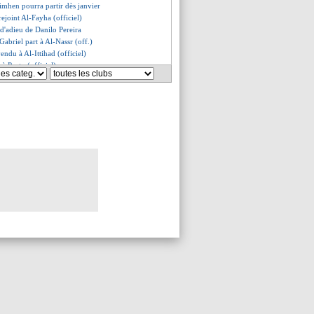
imhen pourra partir dès janvier
rejoint Al-Fayha (officiel)
 d'adieu de Danilo Pereira
Gabriel part à Al-Nassr (off.)
endu à Al-Ittihad (officiel)
 à Porto (officiel)
es du lun. 2 septembre 2024
es du dim. 1 septembre 2024