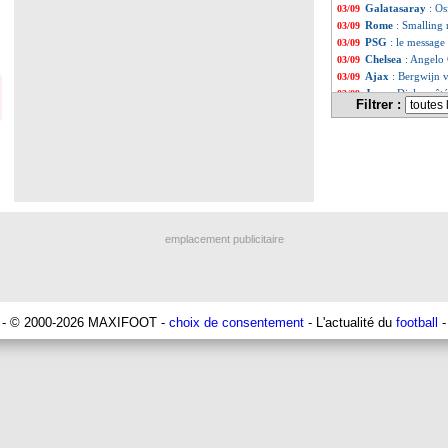
Galatasaray
: Os
03/09
Rome
: Smalling 
03/09
PSG
: le message
03/09
Chelsea
: Angelo 
03/09
Ajax
: Bergwijn v
03/09
Juve
: Djalo prêté
03/09
Filtrer :
Liste des brèv
...
Liste des brèv
...
emplacement publicitaire
- © 2000-2026 MAXIFOOT -
choix de consentement
- L'actualité du
football
-