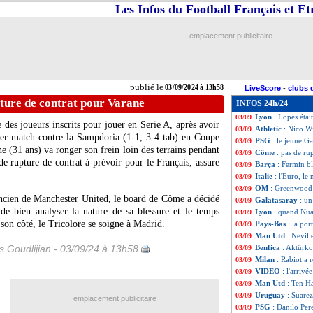
Les Infos du Football Français et E
OM
: premier con
03/09
OM
: avantage P
03/09
OM
: Merlin veut 
03/09
emplacement publicitaire
Lille
: Santos étai
03/09
Séville
: Ocampos 
03/09
RU St-Gilloise
: 
03/09
OM
: deux piste
03/09
publié le
03/09/2024 à 13h58
LiveScore
-
clubs 
Valence
: Rafa Mi
03/09
ture de contrat pour Varane
INFOS 24h/24
OM
: Veretout, L
03/09
Lyon
: Lopes étai
03/09
e des joueurs inscrits pour jouer en Serie A, après avoir
Athletic
: Nico Wi
03/09
ier match contre la Sampdoria (1-1, 3-4 tab) en Coupe
PSG
: le jeune G
03/09
ne (31 ans) va ronger son frein loin des terrains pendant
Côme
: pas de ru
03/09
de rupture de contrat à prévoir pour le Français, assure
Barça
: Fermin bl
03/09
Italie
: l'Euro, le
03/09
OM
: Greenwood 
03/09
ancien de Manchester United, le board de Côme a décidé
Galatasaray
: un
03/09
 de bien analyser la nature de sa blessure et le temps
Lyon
: quand Nua
03/09
e son côté, le Tricolore se soigne à Madrid.
Pays-Bas
: la po
03/09
Man Utd
: Nevil
03/09
is Goudlijian - 03/09/24 à 13h58
Benfica
: Aktürko
03/09
Milan
: Rabiot a 
03/09
VIDEO
: l'arrivé
03/09
Man Utd
: Ten H
03/09
Uruguay
: Suarez
03/09
emplacement publicitaire
PSG
: Danilo Pere
03/09