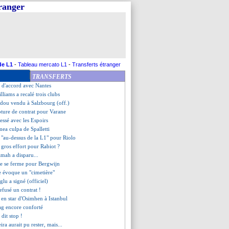
tranger
trat pro pour Bakola (off.)
anathinaïkos pour Ounahi
"titiller" le PSG
t bien hors-jeu face au PSG
file au Mexique (officiel)
Boufal revient en Europe (off.)
s pour Ounahi
de L1
-
Tableau mercato L1
-
Transferts étranger
r suspecté d'agression sexuelle
TRANSFERTS
yon a agacé Longoria et Benatia
t d'accord avec Nantes
lliams a recalé trois clubs
adou vendu à Salzbourg (off.)
pture de contrat pour Varane
essé avec les Espoirs
 mea culpa de Spalletti
"au-dessus de la L1" pour Riolo
 gros effort pour Rabiot ?
mah a disparu...
rte se ferme pour Bergwijn
le évoque un "cimetière"
glu a signé (officiel)
refusé un contrat !
e en star d'Osimhen à Istanbul
ag encore conforté
 dit stop !
ira aurait pu rester, mais...