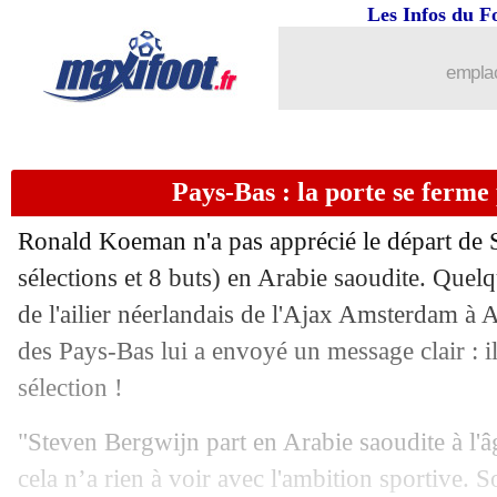
03/09
OM
: avantage Panathinaïkos pour Ou
Les Infos du F
03/09
OM
: Merlin veut "titiller" le PSG
emplac
03/09
Lille
: Santos était bien hors-jeu face
Pays-Bas : la porte se ferm
03/09
Séville
: Ocampos file au Mexique (off
Ronald Koeman n'a pas apprécié le départ de 
03/09
RU St-Gilloise
: Boufal revient en Eur
sélections et 8 buts) en Arabie saoudite. Quelq
de l'ailier néerlandais de l'Ajax Amsterdam à Al
03/09
OM
: deux pistes pour Ounahi
des Pays-Bas lui a envoyé un message clair : il
03/09
Valence
: Rafa Mir suspecté d'agressio
sélection !
"Steven Bergwijn part en Arabie saoudite à l'âg
03/09
OM
: Veretout, Lyon a agacé Longoria
cela n’a rien à voir avec l'ambition sportive. 