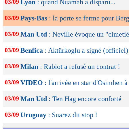
03/09
Lyon
: quand Nuamah a disparu...
de
lecture
03/09
Pays-Bas
: la porte se ferme pour Ber
OK
03/09
Man Utd
: Neville évoque un "cimeti
03/09
Benfica
: Aktürkoglu a signé (officiel)
03/09
Milan
: Rabiot a refusé un contrat !
03/09
VIDEO
: l'arrivée en star d'Osimhen à
03/09
Man Utd
: Ten Hag encore conforté
03/09
Uruguay
: Suarez dit stop !