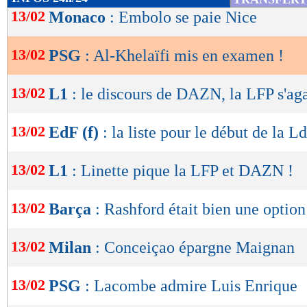
de
13/02
Monaco
: Embolo se paie Nice
lecture
13/02
PSG
: Al-Khelaïfi mis en examen !
OK
13/02
L1
: le discours de DAZN, la LFP s'ag
13/02
EdF (f)
: la liste pour le début de la L
13/02
L1
: Linette pique la LFP et DAZN !
13/02
Barça
: Rashford était bien une option
13/02
Milan
: Conceiçao épargne Maignan
13/02
PSG
: Lacombe admire Luis Enrique