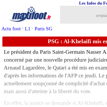
Les Infos du F
13/02
Dortmund
: Gittens, les conditions d'
emplac
13/02
Arsenal
: fin de saison pour Havertz !
>
>
Actu foot
L1
Paris SG
13/02
Bayern
: Upamecano jusqu'en 2029 ?
PSG : Al-Khelaïfi mis e
13/02
Liverpool
: Van Dijk pointe du doigt
Le président du Paris Saint-Germain Nasser Al
13/02
Real
: Vinicius, la clause ou rien
concerné par une nouvelle procédure judiciaire.
Arnaud Lagardère, le Qatari a été mis en exame
13/02
Nantes
: DAZN-LFP, Kombouaré inqu
d'après les informations de l'AFP ce jeudi. Le
actuellement soupçonné de complicité d'achat 
13/02
Tottenham
: le Qatar intéressé pour u
mais aussi d'atteinte à la liberté du vote.
13/02
Atalanta
: Gasperini parle de tricherie
En effet, la justice se demande si Al-Khelaïfi,