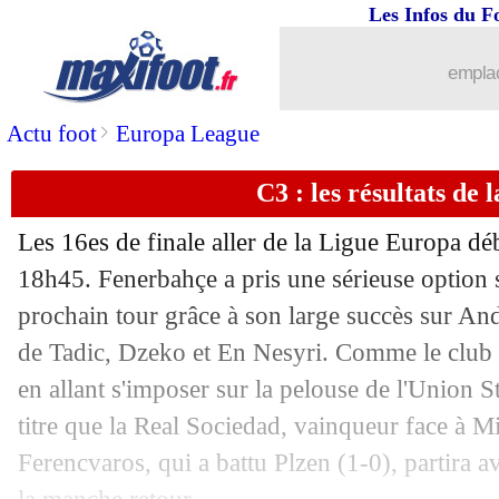
Les Infos du F
emplac
>
Actu foot
Europa League
C3 : les résultats de l
Les 16es de finale aller de la Ligue Europa déb
18h45. Fenerbahçe a pris une sérieuse option s
prochain tour grâce à son large succès sur And
de Tadic, Dzeko et En Nesyri. Comme le club tu
en allant s'imposer sur la pelouse de l'Union 
titre que la Real Sociedad, vainqueur face à Mi
Ferencvaros, qui a battu Plzen (1-0), partira 