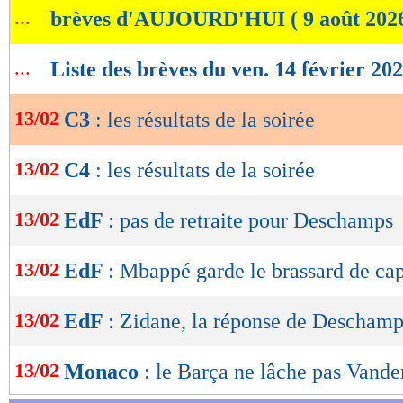
Union St Gilloise 0-2 Ajax
...
brèves d'AUJOURD'HUI ( 9 août 202
de
lecture
AZ 4-1 Galatasaray
...
Liste des brèves du ven. 14 février 20
OK
Porto 1-1 AS Roma
13/02
C3
: les résultats de la soirée
PAOK 1-2 FCSB
13/02
C4
: les résultats de la soirée
Twente 2-1 Bodø/Glimt
13/02
EdF
: pas de retraite pour Deschamps
Retrouvez tous les résultats, les buteurs et
SCORE de Maxifoot.
13/02
EdF
: Mbappé garde le brassard de cap
Lu 26.037 fois
- Youcef Touaitia 
13/02
EdF
: Zidane, la réponse de Deschamp
13/02
Monaco
: le Barça ne lâche pas Vande