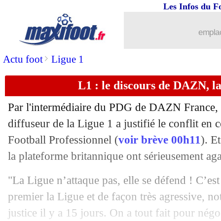
13/02
Arsenal
: fin de saison pour Havertz !
Les Infos du F
13/02
Bayern
: Upamecano jusqu'en 2029 ?
emplac
13/02
Liverpool
: Van Dijk pointe du doigt
>
Actu foot
Ligue 1
L1 : le discours de DAZN, l
13/02
Real
: Vinicius, la clause ou rien
Par l'intermédiaire du PDG de DAZN France, 
13/02
Nantes
: DAZN-LFP, Kombouaré inqu
diffuseur de la Ligue 1 a justifié le conflit en
Football Professionnel (
voir brève 00h11
). E
13/02
Tottenham
: le Qatar intéressé pour u
la plateforme britannique ont sérieusement aga
13/02
Atalanta
: Gasperini parle de tricherie
"La Ligue n’attaque pas, elle se défend ! C’e
premier la Ligue et de façon très agressive, no
13/02
Barça
: Cubarsi a bien prolongé (offic
justice il y a 15 jours. On a tout fait pour négo