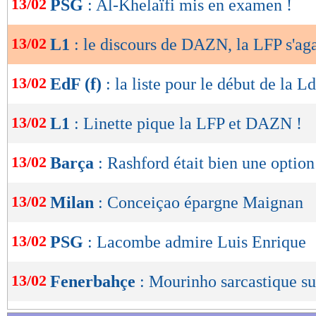
13/02
PSG
: Al-Khelaïfi mis en examen !
de
lecture
13/02
L1
: le discours de DAZN, la LFP s'ag
OK
13/02
EdF (f)
: la liste pour le début de la L
13/02
L1
: Linette pique la LFP et DAZN !
13/02
Barça
: Rashford était bien une option
13/02
Milan
: Conceiçao épargne Maignan
13/02
PSG
: Lacombe admire Luis Enrique
13/02
Fenerbahçe
: Mourinho sarcastique su