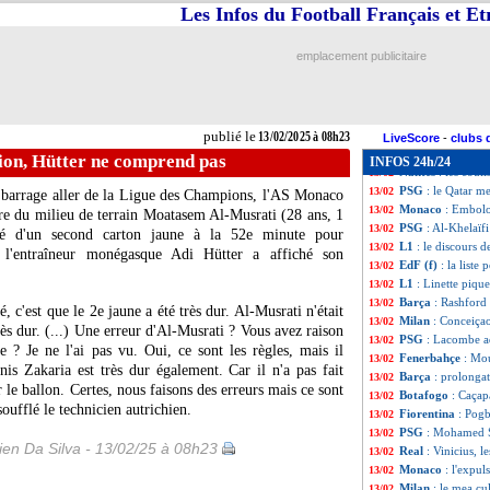
Nantes
: DAZN-L
13/02
Les Infos du Football Français et E
Tottenham
: le Q
13/02
Atalanta
: Gasper
13/02
emplacement publicitaire
Barça
: Cubarsi a
13/02
Leverkusen
: Tah
13/02
Montpellier
: DAZ
13/02
VIDEO
: une hai
13/02
publié le
13/02/2025 à 08h23
Lyon
: perdre sa 
13/02
LiveScore
-
clubs 
Montpellier
: Nic
13/02
ion, Hütter ne comprend pas
INFOS 24h/24
Nantes
: les coul
13/02
PSG
: le Qatar me
13/02
u barrage aller de la Ligue des Champions, l'AS Monaco
Monaco
: Embolo
13/02
vère du milieu de terrain Moatasem
Al-Musrati
(28 ans, 1
PSG
: Al-Khelaïf
13/02
né d'un second carton jaune à la 52e minute pour
L1
: le discours 
13/02
, l'entraîneur monégasque Adi Hütter a affiché son
EdF (f)
: la liste
13/02
L1
: Linette piqu
13/02
Barça
: Rashford 
13/02
, c'est que le 2e jaune a été très dur. Al-Musrati n'était
Milan
: Conceiça
13/02
rès dur. (...) Une erreur d'Al-Musrati ? Vous avez raison
PSG
: Lacombe a
13/02
e ? Je ne l'ai pas vu. Oui, ce sont les règles, mais il
Fenerbahçe
: Mou
13/02
nis Zakaria est très dur également. Car il n'a pas fait
Barça
: prolonga
13/02
 le ballon. Certes, nous faisons des erreurs mais ce sont
Botafogo
: Caçapa
13/02
 soufflé le technicien autrichien.
Fiorentina
: Pogb
13/02
PSG
: Mohamed S
13/02
en Da Silva - 13/02/25 à 08h23
Real
: Vinicius, l
13/02
Monaco
: l'expu
13/02
Milan
: le mea cu
13/02