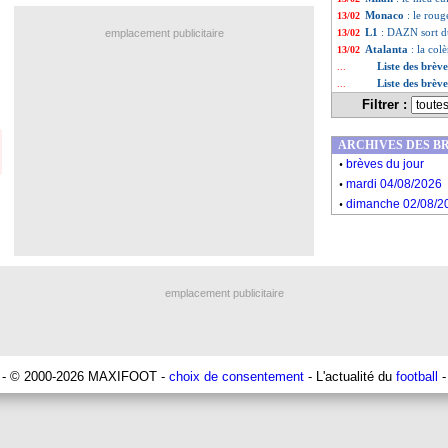
Monaco
: le roug
13/02
L1
: DAZN sort d
emplacement publicitaire
13/02
Atalanta
: la col
13/02
Liste des brèv
...
Liste des brèv
...
Filtrer :
ARCHIVES DES B
.
brèves du jour
.
mardi 04/08/2026
.
dimanche 02/08/2
emplacement publicitaire
- © 2000-2026 MAXIFOOT -
choix de consentement
- L'actualité du
football
-