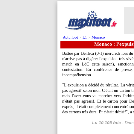
Actu foot
L1
Monaco
>
>
Monaco : l'expuls
Battue par Benfica (0-1) mercredi lors d
n'arrive pas à digérer l'expulsion très sé
match en LdC cette saison), sanction
contestation. En conférence de presse
incompréhension.
"L'expulsion a décidé du résultat. La vérité
pas agressif selon moi. C'était un carton t
mais l'avez-vous vu marcher vers l'arbitr
n'était pas agressif. Et le carton pour De
exprès, il était complètement concentré sur
des cartons très durs. Et c'était décisif", a
Lu 10.105 fois
- Dami