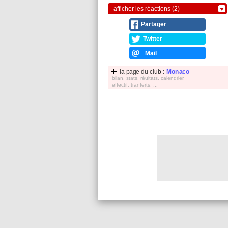
afficher les réactions (2)
Partager
Twitter
Mail
la page du club :
Monaco
bilan, stats, réultats, calendrier,
effectif, tranferts, ...