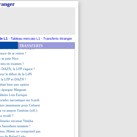
FP, Kombouaré inquiet
tranger
atar intéressé pour un rachat
ini parle de tricherie !
 bien prolongé (officiel)
 a bien choisi le Barça
N-resto, Nicollin s'excuse
e d'honneur pour Bentaleb
place, Lopes ne l'imaginait pas
de L1
-
Tableau mercato L1
-
Transferts étranger
ollin, un discours inquiétant
TRANSFERTS
isses de l'arrivée de Lopes
nace de se retirer !
 se paie Nice
i mis en examen !
de DAZN, la LFP s'agace !
 pour le début de la LdN
e la LFP et DAZN !
était bien une option
o épargne Maignan
dmire Luis Enrique
rinho sarcastique sur Icardi
tion imminente pour Cubarsi
 va assurer l'intérim (off.)
a recalé ?
issoko encense Vitinha
es Saoudiens insistent !
lsion, Hütter ne comprend pas
lpa de Rafael Leão