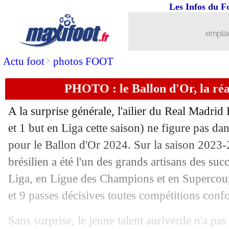
Les Infos du F
05/09
Ballon d'Or
: la requête de Kroos au
emplac
05/09
L2
: la réponse cash de beIN Sports !
>
Actu foot
photos FOOT
05/09
Man Utd
: Casemiro refuse de partir
PHOTO : le Ballon d'Or, la ré
05/09
Divers
: Beye fait le point sur sa situa
A la surprise générale, l'ailier du Real Madrid
et 1 but en Liga cette saison) ne figure pas da
05/09
PSG
: Dagba libéré pour Beerschot (of
pour le Ballon d'Or 2024. Sur la saison 2023-2
05/09
brésilien a été l'un des grands artisans des su
Divers
: Mata rebondit en Australie (of
Liga, en Ligue des Champions et en Supercou
05/09
PSG
: Rothen milite pour Rabiot
et 9 passes décisives toutes compétitions conf
05/09
Ballon d'Or
: Rodrygo, Neymar halluc
Sans surprise, le jeune talent auriverde n'a pa