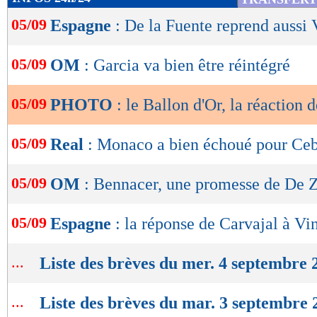
de
05/09
Espagne
: De la Fuente reprend aussi 
lecture
OK
05/09
OM
: Garcia va bien être réintégré
05/09
PHOTO
: le Ballon d'Or, la réaction
05/09
Real
: Monaco a bien échoué pour Ceb
05/09
OM
: Bennacer, une promesse de De Z
05/09
Espagne
: la réponse de Carvajal à Vi
...
Liste des brèves du mer. 4 septembre 
...
Liste des brèves du mar. 3 septembre 