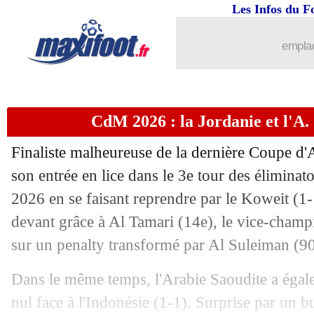
Les Infos du F
emplac
CdM 2026 : la Jordanie et l'A.
Finaliste malheureuse de la dernière Coupe d'
son entrée en lice dans le 3e tour des élimina
2026 en se faisant reprendre par le Koweit (1-1
devant grâce à Al Tamari (14e), le vice-champi
sur un penalty transformé par Al Suleiman (9
Dans le même temps, l'Arabie Saoudite a égal
...
brèves d'AUJOURD'HUI ( 8 août 202
nul face à l'Indonésie (1-1). Surprise par un 