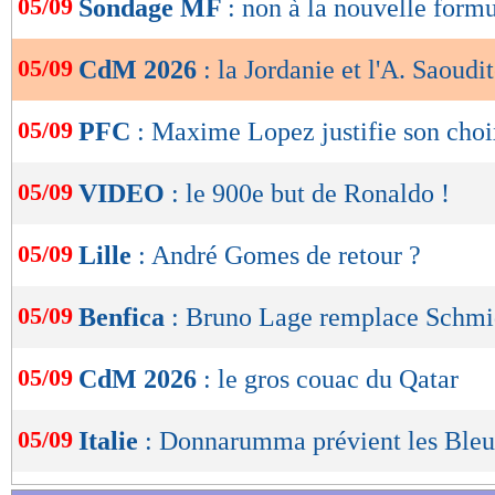
05/09
Sondage MF
: non à la nouvelle form
de
lecture
05/09
CdM 2026
: la Jordanie et l'A. Saoudi
OK
05/09
PFC
: Maxime Lopez justifie son choi
05/09
VIDEO
: le 900e but de Ronaldo !
05/09
Lille
: André Gomes de retour ?
05/09
Benfica
: Bruno Lage remplace Schmidt
05/09
CdM 2026
: le gros couac du Qatar
05/09
Italie
: Donnarumma prévient les Bleu