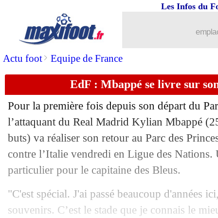
05/09
Lille
: André Gomes de retour ?
Les Infos du F
05/09
Benfica
: Bruno Lage remplace Schmidt
emplac
05/09
CdM 2026
: le gros couac du Qatar
>
Actu foot
Equipe de France
EdF : Mbappé se livre sur so
05/09
Italie
: Donnarumma prévient les Bleu
Pour la première fois depuis son départ du Par
05/09
CAN 2025
: le Ghana surpris par l'Ang
l’attaquant du Real Madrid Kylian Mbappé (25 
buts) va réaliser son retour au Parc des Princ
05/09
Corinthians
: Depay, Flamengo s'en m
contre l’Italie vendredi en Ligue des Nations
05/09
Argentine
: un hommage pour Di Mar
particulier pour le capitaine des Bleus.
"C'est spécial. J'ai passé beaucoup d'années ic
05/09
EdF
: Barcola, la requête de Mbappé
souvenirs. C’est le stade que je connais le mi