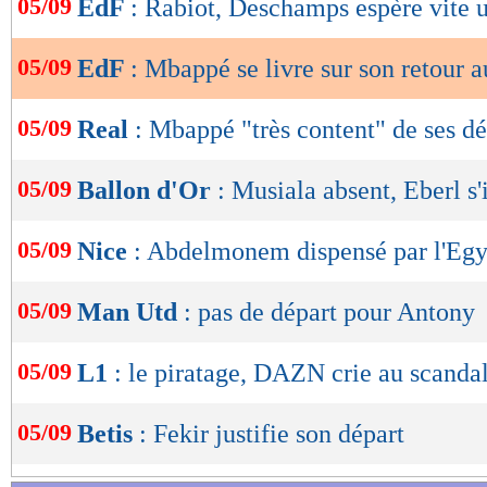
05/09
EdF
: Rabiot, Deschamps espère vite 
de
lecture
05/09
EdF
: Mbappé se livre sur son retour a
OK
05/09
Real
: Mbappé "très content" de ses d
05/09
Ballon d'Or
: Musiala absent, Eberl s'
05/09
Nice
: Abdelmonem dispensé par l'Egy
05/09
Man Utd
: pas de départ pour Antony
05/09
L1
: le piratage, DAZN crie au scandal
05/09
Betis
: Fekir justifie son départ