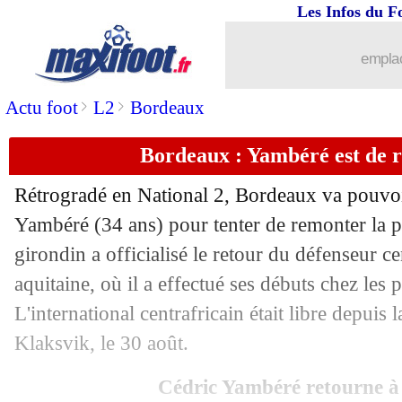
05/09
CAN 2025
: la Tunisie gagne sur le fil
Les Infos du F
05/09
LdN
: les résultats de la soirée
emplac
05/09
LdN
: le Portugal et Ronaldo calment 
>
>
Actu foot
L2
Bordeaux
Bordeaux : Yambéré est de re
05/09
LdN
: l'Espagne muette en Serbie
Rétrogradé en National 2, Bordeaux va pouvo
05/09
LdN
: le Danemark bat la Suisse, Højb
Yambéré (34 ans) pour tenter de remonter la pe
girondin a officialisé le retour du défenseur cen
05/09
Sondage MF
: non à la nouvelle form
aquitaine, où il a effectué ses débuts chez les 
05/09
CdM 2026
: la Jordanie et l'A. Saoudi
L'international centrafricain était libre depuis 
Klaksvik, le 30 août.
05/09
PFC
: Maxime Lopez justifie son choi
Cédric Yambéré retourne 