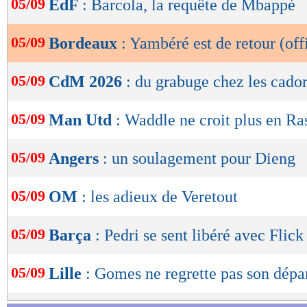
05/09
EdF
: Barcola, la requête de Mbappé
de
lecture
05/09
Bordeaux
: Yambéré est de retour (off
OK
05/09
CdM 2026
: du grabuge chez les cador
05/09
Man Utd
: Waddle ne croit plus en Ra
05/09
Angers
: un soulagement pour Dieng
05/09
OM
: les adieux de Veretout
05/09
Barça
: Pedri se sent libéré avec Flick
05/09
Lille
: Gomes ne regrette pas son dép