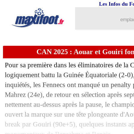
Les Infos du F
emplac
CAN 2025 : Aouar et Gouiri fon
Pour sa première dans les éliminatoires de la 
logiquement battu la Guinée Équatoriale (2-0),
inquiétés, les Fennecs ont manqué un penalty p
Mahrez (24e), de retour en sélection après sep
nettement au-dessus après la pause, le champi
ouvert la marque sur une tête plongeante d'Aou
break par Gouiri (90e+5), quelques instants ap