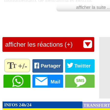
monumentaux de Benrahma et Benzia.
afficher la suite ..
L'Algérie retrouvera mardi le Libéria, qui défi
Retrouvez tous les résultats, les buteurs et
SCORE de Maxifoot.
Lu 14.138 fois
- Youcef Touaitia 
afficher les réactions (+)
T
+/-
T
Partager
Twitter
Règlez la
taille du
Mail
texte
pour
l'adapter
à vos
INFOS 24h/24
TRANSFERT
préférences