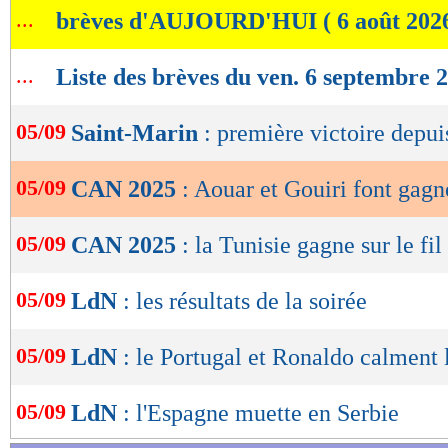
...
brèves d'AUJOURD'HUI ( 6 août 202
de
lecture
...
Liste des brèves du ven. 6 septembre 
OK
05/09
Saint-Marin
: première victoire depui
05/09
CAN 2025
: Aouar et Gouiri font gagn
05/09
CAN 2025
: la Tunisie gagne sur le fil
05/09
LdN
: les résultats de la soirée
05/09
LdN
: le Portugal et Ronaldo calment 
05/09
LdN
: l'Espagne muette en Serbie