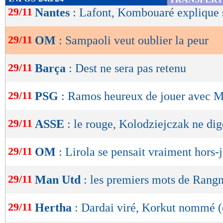
de
29/11
Nantes
: Lafont, Kombouaré explique 
lecture
29/11
OM
: Sampaoli veut oublier la peur
OK
29/11
Barça
: Dest ne sera pas retenu
29/11
PSG
: Ramos heureux de jouer avec M
29/11
ASSE
: le rouge, Kolodziejczak ne dig
29/11
OM
: Lirola se pensait vraiment hors-
29/11
Man Utd
: les premiers mots de Rang
29/11
Hertha
: Dardai viré, Korkut nommé (o