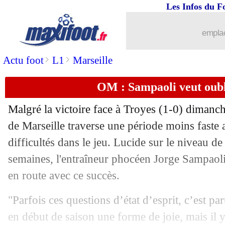
Les Infos du F
29/11
Ballon d'Or
: Neymar 16e, la toile hal
emplac
29/11
Ballon d'Or
: Neymar aux portes du 
>
>
Actu foot
L1
Marseille
29/11
Ballon d'Or
: les deux nouveaux trop
OM : Sampaoli veut oubl
29/11
Ballon d'Or
: Kjaer termine 18e
Malgré la victoire face à Troyes (1-0) dimanc
29/11
Sassuolo
: Boga retenu cet hiver ?
de Marseille traverse une période moins fast
difficultés dans le jeu. Lucide sur le niveau d
29/11
OM
: une stat' inquiétante contre Troy
semaines, l'entraîneur phocéen Jorge Sampaoli
en route avec ce succès.
29/11
Ballon d'Or
: Mahrez devant Fernand
"Parfois ces questions d’état d’esprit, c’est part
29/11
PSG
: le constat de Nasri sur les attaq
en début de saison une forme de joie, mais il y