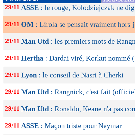
de
29/11
ASSE
: le rouge, Kolodziejczak ne dig
lecture
29/11
OM
: Lirola se pensait vraiment hors-
OK
29/11
Man Utd
: les premiers mots de Rang
29/11
Hertha
: Dardai viré, Korkut nommé (o
29/11
Lyon
: le conseil de Nasri à Cherki
29/11
Man Utd
: Rangnick, c'est fait (officie
29/11
Man Utd
: Ronaldo, Keane n'a pas co
29/11
ASSE
: Maçon triste pour Neymar