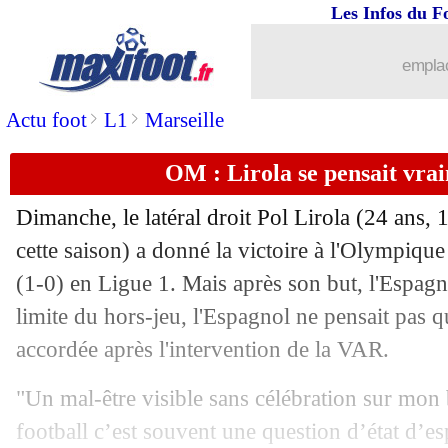
Les Infos du F
29/11
Sassuolo
: Boga retenu cet hiver ?
emplac
29/11
OM
: une stat' inquiétante contre Troy
>
>
Actu foot
L1
Marseille
29/11
Ballon d'Or
: Mahrez devant Fernand
OM : Lirola se pensait vra
29/11
PSG
: le constat de Nasri sur les attaq
Dimanche, le latéral droit Pol Lirola (24 ans, 
29/11
Ballon d'Or
: la révélation Pedri 24e
cette saison) a donné la victoire à l'Olympique
(1-0) en Ligue 1. Mais après son but, l'Espagno
29/11
Nice
: Paris, Galtier veut s'inspirer de 
limite du hors-jeu, l'Espagnol ne pensait pas que
accordée après l'intervention de la VAR.
29/11
Ballon d'Or
: Modric 29e du classeme
"Un mal-être visible sans célébration sur mon
29/11
Barça
: Roberto poussé vers la sortie ?
football c’est souvent une question d’état d’e