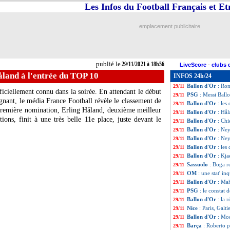
Les Infos du Football Français et E
Ballon d'Or
: 9e
29/11
Ballon d'Or
: Le
29/11
Trophée Kopa
: 
29/11
emplacement publicitaire
CdF
: le tirage de
29/11
VIDEO
: Messi ar
29/11
Ballon d'Or
: Mb
29/11
Ballon d'Or
: Lew
29/11
publié le
29/11/2021 à 18h56
LiveScore
-
clubs 
Ballon d'Or
: Chi
29/11
åland à l'entrée du TOP 10
INFOS 24h/24
PHOTO
: le lar
29/11
Ballon d'Or
: Ron
29/11
iciellement connu dans la soirée. En attendant le début
PSG
: Messi Ball
29/11
gnant, le média France Football révèle le classement de
Ballon d'Or
: les
29/11
a première nomination, Erling Håland, deuxième meilleur
Ballon d'Or
: Hål
29/11
ons, finit à une très belle 11e place, juste devant le
Ballon d'Or
: Chi
29/11
Ballon d'Or
: Ney
29/11
Ballon d'Or
: Ne
29/11
Ballon d'Or
: le
29/11
Ballon d'Or
: Kja
29/11
Sassuolo
: Boga r
29/11
OM
: une stat' i
29/11
Ballon d'Or
: Ma
29/11
PSG
: le constat 
29/11
Ballon d'Or
: la 
29/11
Nice
: Paris, Galti
29/11
Ballon d'Or
: Mo
29/11
Barça
: Roberto p
29/11