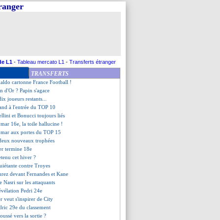
tranger
, Mbappé finit devant Donnarumma
wandowski meilleur buteur !
Pedri récompensé !
s 32es de finale
rive en famille
appé "sur le bon chemin"
andowski se dit fier
de L1
-
Tableau mercato L1
-
Transferts étranger
ellini honoré
TRANSFERTS
ge sourire de Lewandowski !
aldo cartonne France Football !
on d'Or ? Papin s'agace
 dix joueurs restants...
and à l'entrée du TOP 10
ellini et Bonucci toujours liés
mar 16e, la toile hallucine !
ymar aux portes du TOP 15
s deux nouveaux trophées
er termine 18e
etenu cet hiver ?
nquiétante contre Troyes
hrez devant Fernandes et Kane
de Nasri sur les attaquants
révélation Pedri 24e
er veut s'inspirer de City
dric 29e du classement
oussé vers la sortie ?