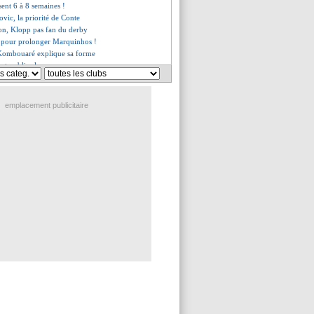
ent 6 à 8 semaines !
ovic, la priorité de Conte
on, Klopp pas fan du derby
s pour prolonger Marquinhos !
 Kombouaré explique sa forme
ut oublier la peur
era pas retenu
eux de jouer avec Messi
 Kolodziejczak ne digère pas
emplacement publicitaire
ensait vraiment hors-jeu
emiers mots de Rangnick
viré, Korkut nommé (officiel)
 de Nasri à Cherki
k, c'est fait (officiel)
do, Keane n'a pas compris
iste pour Neymar
nicius, un duo dans l'histoire
, Pochettino avait dit non
 s'inquiète pas
os soutient Messi
a pression sur Gusto
 les débuts de Ramos
 s'enflamme pour Vinicius !
l, une option pour le Barça ?
le savait parfaitement...
mery, c'était chaud !