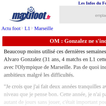
Les Infos du F
29/11
Tottenham
: Vlahovic, la priorité de 
emplac
29/11
Liverpool
: Everton, Klopp pas fan du
>
>
Actu foot
L1
Marseille
29/11
PSG
: discussions pour prolonger Mar
OM : Gonzalez ne s'inq
29/11
Nantes
: Lafont, Kombouaré explique 
Beaucoup moins utilisé ces dernières semaines,
29/11
OM
: Sampaoli veut oublier la peur
Alvaro Gonzalez (31 ans, 4 matchs en L1 cette
avec l'Olympique de Marseille. Pas de quoi inq
29/11
Barça
: Dest ne sera pas retenu
ambitieux malgré les difficultés.
29/11
PSG
: Ramos heureux de jouer avec M
"Je crois que j'ai fait deux années tranquilles 
niveau que je pense bon. Cette année, je n'ai 
29/11
ASSE
: le rouge, Kolodziejczak ne dig
autant de jours sans jouer, c'était important p