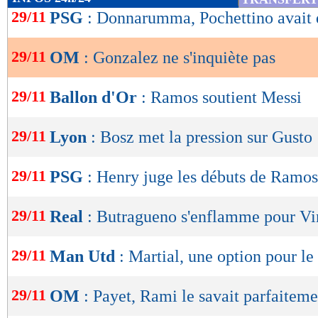
de
29/11
PSG
: Donnarumma, Pochettino avait 
lecture
29/11
OM
: Gonzalez ne s'inquiète pas
OK
29/11
Ballon d'Or
: Ramos soutient Messi
29/11
Lyon
: Bosz met la pression sur Gusto
29/11
PSG
: Henry juge les débuts de Ramos
29/11
Real
: Butragueno s'enflamme pour Vin
29/11
Man Utd
: Martial, une option pour le
29/11
OM
: Payet, Rami le savait parfaitemen