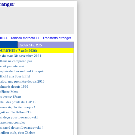
tranger
de L1
-
Tableau mercato L1
-
Transferts étranger
TRANSFERTS
OURD'HUI ( 7 août 2026)
ves du mar. 30 novembre 2021
thäus ne comprend pas...
erait pas intéressé
 trophée de Lewandowski moqué
ffiché à la Tour Eiffel
naldo, une première depuis 2010
palmarès depuis 1996
 félicite Messi
si creuse l'écart
détail des points du TOP 10
zema 4e, Twitter craque !
eçoit son 7e Ballon d'Or
ssi déçu pour Lewandowski
classement complet
ssi sacré devant Lewandowski !
meilleur club, c'est Chelsea