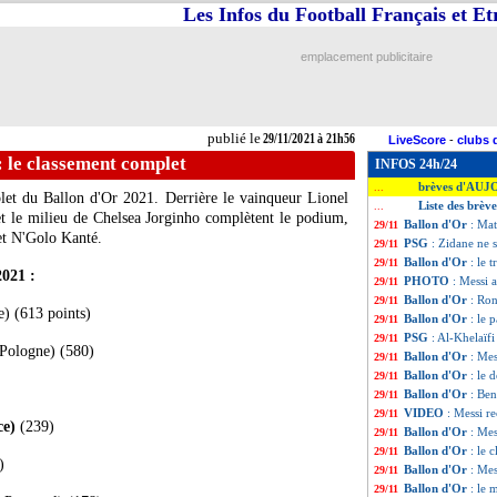
Les Infos du Football Français et E
emplacement publicitaire
publié le
29/11/2021 à 21h56
LiveScore
-
clubs 
: le classement complet
INFOS 24h/24
brèves d'AUJ
...
let du Ballon d'Or 2021. Derrière le vainqueur Lionel
Liste des brè
...
t le milieu de Chelsea Jorginho complètent le podium,
Ballon d'Or
: Mat
29/11
et N'Golo Kanté.
PSG
: Zidane ne s
29/11
Ballon d'Or
: le
29/11
2021 :
PHOTO
: Messi a
29/11
Ballon d'Or
: Ro
29/11
e) (613 points)
Ballon d'Or
: le 
29/11
PSG
: Al-Khelaïfi
29/11
Pologne) (580)
Ballon d'Or
: Mes
29/11
Ballon d'Or
: le 
29/11
Ballon d'Or
: Ben
29/11
VIDEO
: Messi r
29/11
ce)
(239)
Ballon d'Or
: Me
29/11
Ballon d'Or
: le 
29/11
)
Ballon d'Or
: Me
29/11
Ballon d'Or
: le 
29/11