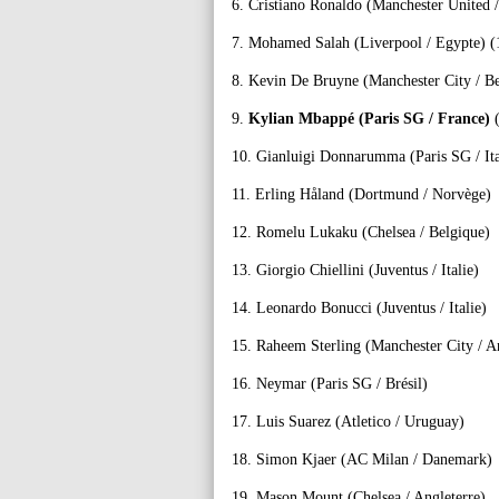
6. Cristiano Ronaldo (Manchester United /
7. Mohamed Salah (Liverpool / Egypte) (
8. Kevin De Bruyne (Manchester City / Be
9.
Kylian Mbappé (Paris SG / France)
(
10. Gianluigi Donnarumma (Paris SG / Ita
11. Erling Håland (Dortmund / Norvège)
12. Romelu Lukaku (Chelsea / Belgique)
13. Giorgio Chiellini (Juventus / Italie)
14. Leonardo Bonucci (Juventus / Italie)
15. Raheem Sterling (Manchester City / A
16. Neymar (Paris SG / Brésil)
17. Luis Suarez (Atletico / Uruguay)
18. Simon Kjaer (AC Milan / Danemark)
19. Mason Mount (Chelsea / Angleterre)