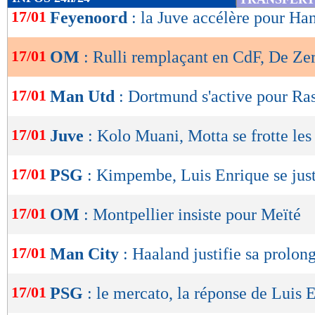
de
17/01
Feyenoord
: la Juve accélère pour Ha
lecture
17/01
OM
: Rulli remplaçant en CdF, De Ze
OK
17/01
Man Utd
: Dortmund s'active pour Ra
17/01
Juve
: Kolo Muani, Motta se frotte le
17/01
PSG
: Kimpembe, Luis Enrique se just
17/01
OM
: Montpellier insiste pour Meïté
17/01
Man City
: Haaland justifie sa prolon
17/01
PSG
: le mercato, la réponse de Luis 