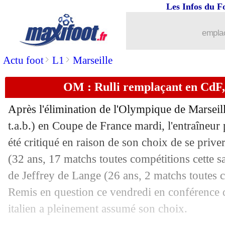
Les Infos du F
17/01
Lyon
: Diawara prêté au Havre (officie
emplac
17/01
Dortmund
: Chelsea cible Adeyemi po
>
>
Actu foot
L1
Marseille
17/01
Rennes
: Mandanda parti pour rester ?
OM : Rulli remplaçant en CdF
17/01
Monaco
: Hütter refuse de parler de cr
Après l'élimination de l'Olympique de Marseill
17/01
Sondage MF
: Greenwood finira meill
t.a.b.) en Coupe de France mardi, l'entraîneu
été critiqué en raison de son choix de se pri
17/01
Auxerre
: Léon a prolongé (officiel)
(32 ans, 17 matchs toutes compétitions cette s
de Jeffrey
de Lange
(26 ans, 2 matchs toutes c
17/01
Chelsea
: l'OM s'invite dans le dossier
Remis en question ce vendredi en conférence d
italien a pleinement assumé son choix.
17/01
Leipzig
: l'agent de Sesko répond pour