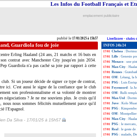
Les Infos du Football Français et E
Lyon
: Diawara pr
17/01
Dortmund
: Chel
17/01
Rennes
: Mandand
17/01
emplacement publicitaire
Monaco
: Hütter 
17/01
Sondage MF
: G
17/01
Auxerre
: Léon a
17/01
Chelsea
: l'OM s'
17/01
publié le
17/01/2025 à 15h57
LiveScore
-
clubs 
Leipzig
: l'agent
17/01
and, Guardiola fou de joie
INFOS 24h/24
PSG
: Luis Enriq
17/01
Chelsea
: Dortmun
17/01
-centre
Erling Haaland
(24 ans, 21 matchs et 16 buts en
Lille
: Genesio pr
17/01
 son contrat avec Manchester City jusqu'en juin 2034.
Monaco
: une pi
17/01
s Pep Guardiola n'a pas caché sa joie par rapport à cette
Man City
: Haala
17/01
Rennes
: Grønbæk
17/01
OM
: Létang, la 
17/01
 club. Si un joueur décide de signer ce type de contrat,
PSG
: Luis Enri
17/01
tre ici. C'est aussi le signe de la confiance que le club
Feyenoord
: la 
17/01
tement son professionnalisme et sa volonté de montrer
OM
: Rulli remp
17/01
les négociations ? Je ne me souviens plus. Je crois qu'il
Man Utd
: Dortm
17/01
la, nous nous sommes félicités mutuellement parce qu'il
Juve
: Kolo Muani
17/01
PSG
: Kimpembe, 
cié l'Espagnol.
17/01
OM
: Montpellier
17/01
Man City
: Haala
17/01
en Da Silva - 17/01/25 à 15h57
PSG
: le mercato
17/01
Real
: le geste d
17/01
PSG
: malade, De
17/01