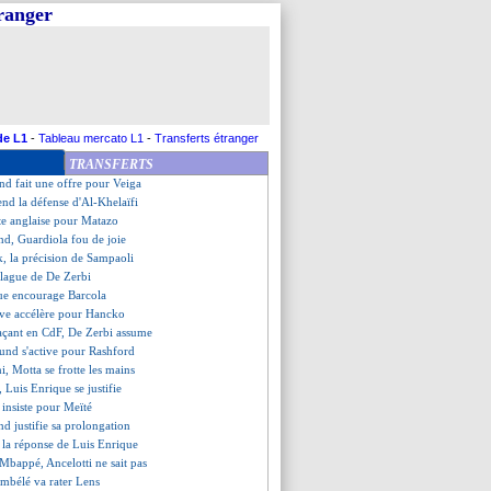
tranger
êté au Havre (officiel)
sea cible Adeyemi pour cet été
a parti pour rester ?
refuse de parler de crise
reenwood finira meilleur buteur
 prolongé (officiel)
invite dans le dossier Veiga !
de L1
-
Tableau mercato L1
-
Transferts étranger
 de Sesko répond pour Arsenal
TRANSFERTS
ue ne sent pas Mendes perturbé
d fait une offre pour Veiga
end la défense d'Al-Khelaïfi
ste anglaise pour Matazo
nd, Guardiola fou de joie
, la précision de Sampaoli
blague de De Zerbi
que encourage Barcola
Juve accélère pour Hancko
laçant en CdF, De Zerbi assume
und s'active pour Rashford
, Motta se frotte les mains
Luis Enrique se justifie
 insiste pour Meïté
nd justifie sa prolongation
, la réponse de Luis Enrique
e Mbappé, Ancelotti ne sait pas
mbélé va rater Lens