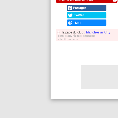
Partager
Twitter
Mail
la page du club :
Manchester City
bilan, stats, réultats, calendrier,
effectif, tranferts, ...