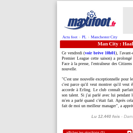
Actu foot
PL
Manchester City
>
>
Man City : Haal
Ce vendredi (
voir brève 10h01
), l'avant
Premier League cette saison) a prolongé
Face à la presse, l'entraîneur des Citizen
nouvelle.
"C'est une nouvelle exceptionnelle pour le
c'est parce qu'il veut montrer qu'il veut ê
accorde à Erling. Le club connaît parfai
son talent. Si j'ai parlé avec lui pendant 
m'en a parlé quand c'était fait. Après ce
fait de moi un meilleur manager", a appré
Lu 12.440 fois
- Dami
afficher les réactions (5)