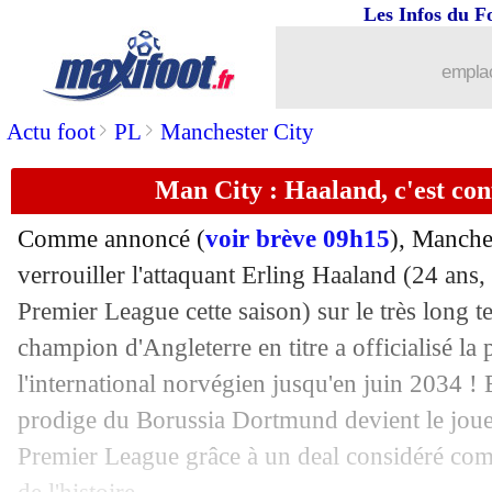
Les Infos du F
17/01
OM
: Montpellier insiste pour Meïté
emplac
17/01
Man City
: Haaland justifie sa prolon
>
>
Actu foot
PL
Manchester City
17/01
PSG
: le mercato, la réponse de Luis 
Man City : Haaland, c'est conf
17/01
Real
: le geste de Mbappé, Ancelotti n
Comme annoncé (
voir brève 09h15
), Manches
17/01
PSG
: malade, Dembélé va rater Lens
verrouiller l'attaquant
Erling Haaland
(24 ans, 
Premier League cette saison) sur le très long t
17/01
Belgique
: Tedesco a bien pris la porte 
champion d'Angleterre en titre a officialisé la
l'international norvégien jusqu'en juin 2034 !
17/01
Monaco
: un milieu de Chelsea dans l
prodige du Borussia Dortmund devient le joue
Premier League grâce à un deal considéré com
17/01
Real
: Endrick se montre patient