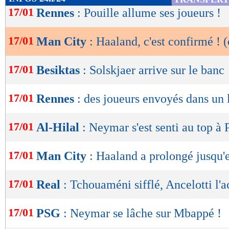
de
17/01
Rennes
: Pouille allume ses joueurs !
lecture
17/01
Man City
: Haaland, c'est confirmé ! (
OK
17/01
Besiktas
: Solskjaer arrive sur le banc
17/01
Rennes
: des joueurs envoyés dans un 
17/01
Al-Hilal
: Neymar s'est senti au top à 
17/01
Man City
: Haaland a prolongé jusqu'
17/01
Real
: Tchouaméni sifflé, Ancelotti l'
17/01
PSG
: Neymar se lâche sur Mbappé !