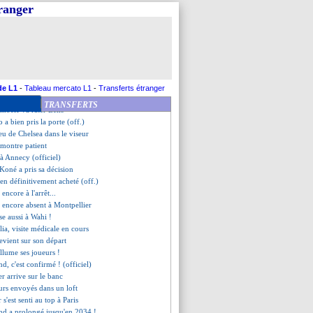
Juve accélère pour Hancko
tranger
laçant en CdF, De Zerbi assume
und s'active pour Rashford
, Motta se frotte les mains
Luis Enrique se justifie
 insiste pour Meïté
nd justifie sa prolongation
, la réponse de Luis Enrique
de L1
-
Tableau mercato L1
-
Transferts étranger
e Mbappé, Ancelotti ne sait pas
TRANSFERTS
mbélé va rater Lens
 a bien pris la porte (off.)
eu de Chelsea dans le viseur
 montre patient
 à Annecy (officiel)
 Koné a pris sa décision
en définitivement acheté (off.)
ncore à l'arrêt...
a encore absent à Montpellier
se aussi à Wahi !
lia, visite médicale en cours
evient sur son départ
allume ses joueurs !
nd, c'est confirmé ! (officiel)
er arrive sur le banc
eurs envoyés dans un loft
s'est senti au top à Paris
nd a prolongé jusqu'en 2034 !