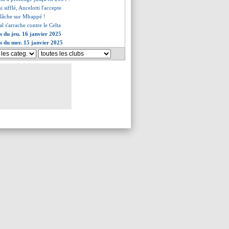
sifflé, Ancelotti l'accepte
 lâche sur Mbappé !
al s'arrache contre le Celta
es du jeu. 16 janvier 2025
es du mer. 15 janvier 2025