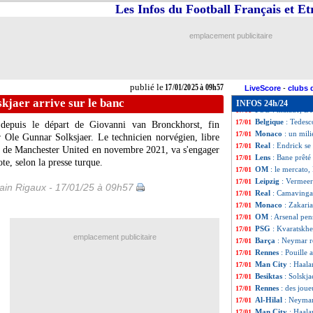
Feyenoord
: la 
17/01
Les Infos du Football Français et E
OM
: Rulli remp
17/01
Man Utd
: Dortm
17/01
emplacement publicitaire
Juve
: Kolo Muani
17/01
PSG
: Kimpembe, 
17/01
OM
: Montpellier
17/01
Man City
: Haala
17/01
publié le
17/01/2025 à 09h57
PSG
: le mercato
17/01
LiveScore
-
clubs 
Real
: le geste d
17/01
skjaer arrive sur le banc
INFOS 24h/24
PSG
: malade, De
17/01
Belgique
: Tedesco
17/01
 depuis le départ de Giovanni van Bronckhorst, fin
Monaco
: un mili
17/01
 Ole Gunnar Solksjaer. Le technicien norvégien, libre
Real
: Endrick se
17/01
nc de Manchester United en novembre 2021, va s'engager
Lens
: Bane prêté
17/01
te, selon la presse turque.
OM
: le mercato,
17/01
Leipzig
: Vermeer
17/01
in Rigaux - 17/01/25 à 09h57
Real
: Camavinga e
17/01
Monaco
: Zakari
17/01
OM
: Arsenal pen
17/01
PSG
: Kvaratskhe
17/01
emplacement publicitaire
Barça
: Neymar r
17/01
Rennes
: Pouille 
17/01
Man City
: Haala
17/01
Besiktas
: Solskja
17/01
Rennes
: des jou
17/01
Al-Hilal
: Neymar 
17/01
Man City
: Haala
17/01