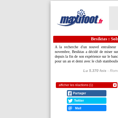
Besiktas : Sol
A la recherche d'un nouvel entraîneur
novembre, Besiktas a décidé de miser sur
depuis la fin de son expérience sur le ba
pour un an et demi avec le club stamboulio
Lu 5.370 fois
- Roma
afficher les réactions (1)
Partager
Twitter
Mail