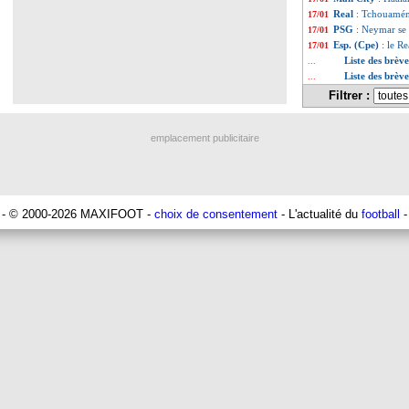
Real
: Tchouaméni 
17/01
PSG
: Neymar se
17/01
Esp. (Cpe)
: le Re
17/01
Liste des brèv
...
Liste des brèv
...
Filtrer :
emplacement publicitaire
- © 2000-2026 MAXIFOOT -
choix de consentement
- L'actualité du
football
-