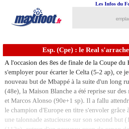
Les Infos du F
17/01
Real
: le geste de Mbappé, Ancelotti n
emplac
17/01
PSG
: malade, Dembélé va rater Lens
17/01
Belgique
: Tedesco a bien pris la porte 
Esp. (Cpe) : le Real s'arrache
17/01
Monaco
: un milieu de Chelsea dans l
A l'occasion des 8es de finale de la Coupe du 
s'employer pour écarter le Celta (5-2 ap), ce j
17/01
Real
: Endrick se montre patient
nouveau but de Mbappé à la suite d'un long ru
17/01
(48e), la Maison Blanche a été reprise sur des
Lens
: Bane prêté à Annecy (officiel)
et Marcos Alonso (90e+1 sp). Il a fallu attend
17/01
OM
: le mercato, Koné a pris sa décis
le champion d'Europe en titre s'envoler grâce
une talonnade astucieuse sur son second but (
17/01
Leipzig
: Vermeeren définitivement ach