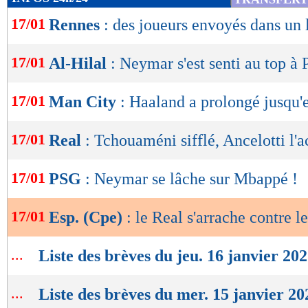
de
17/01
Rennes
: des joueurs envoyés dans un 
lecture
OK
17/01
Al-Hilal
: Neymar s'est senti au top à 
17/01
Man City
: Haaland a prolongé jusqu'
17/01
Real
: Tchouaméni sifflé, Ancelotti l'
17/01
PSG
: Neymar se lâche sur Mbappé !
17/01
Esp. (Cpe)
: le Real s'arrache contre l
...
Liste des brèves du jeu. 16 janvier 20
...
Liste des brèves du mer. 15 janvier 20