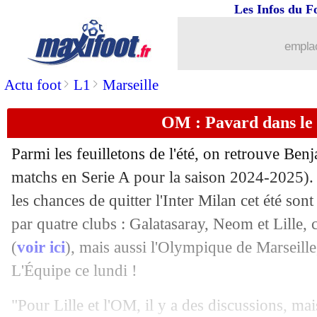
Les Infos du F
emplac
>
>
Actu foot
L1
Marseille
OM : Pavard dans le 
Parmi les feuilletons de l'été, on retrouve Be
matchs en Serie A pour la saison 2024-2025). 
les chances de quitter l'Inter Milan cet été son
par quatre clubs : Galatasaray, Neom et Lill
(
voir ici
), mais aussi l'Olympique de Marseille
L'Équipe ce lundi !
"Pour Lille et l'OM, il y a des discussions, ma