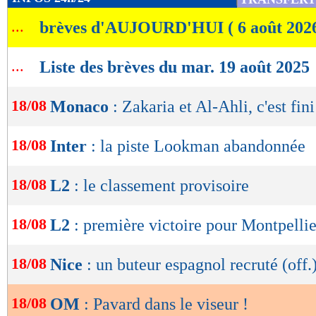
de
...
brèves d'AUJOURD'HUI ( 6 août 202
lecture
OK
...
Liste des brèves du mar. 19 août 2025
18/08
Monaco
: Zakaria et Al-Ahli, c'est fini
18/08
Inter
: la piste Lookman abandonnée
18/08
L2
: le classement provisoire
18/08
L2
: première victoire pour Montpellie
18/08
Nice
: un buteur espagnol recruté (off.
18/08
OM
: Pavard dans le viseur !