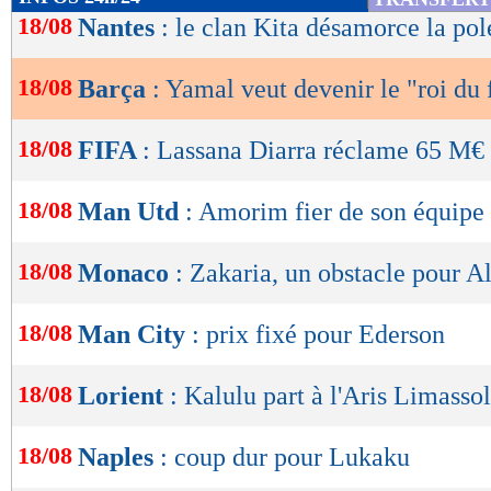
de
18/08
Nantes
: le clan Kita désamorce la po
lecture
18/08
Barça
: Yamal veut devenir le "roi du 
OK
18/08
FIFA
: Lassana Diarra réclame 65 M€ 
18/08
Man Utd
: Amorim fier de son équipe
18/08
Monaco
: Zakaria, un obstacle pour A
18/08
Man City
: prix fixé pour Ederson
18/08
Lorient
: Kalulu part à l'Aris Limassol
18/08
Naples
: coup dur pour Lukaku