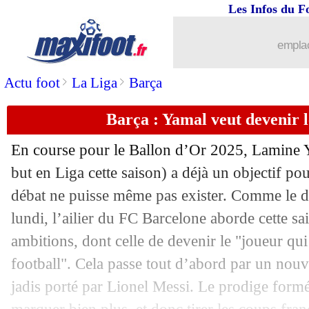
Les Infos du F
18/08
Palace
: l'éventuel remplaçant d'Eze id
emplac
18/08
Tottenham
: Romero a prolongé (offic
>
>
Actu foot
La Liga
Barça
18/08
Newcastle
: Wissa toujours bloqué par
Barça : Yamal veut devenir l
18/08
Barça
: le Betis en échec pour Casado
En course pour le Ballon d’Or 2025, Lamine
18/08
Villarreal
: Suarez bientôt de retour a
but en Liga cette saison) a déjà un objectif pou
débat ne puisse même pas exister. Comme le d
18/08
Nice
: un buteur espagnol arrive pour
lundi, l’ailier du FC Barcelone aborde cette sa
ambitions, dont celle de devenir le "joueur qu
18/08
Sondage MF
: Chevalier, le PSG a eu 
football". Cela passe tout d’abord par un nouv
jadis porté par Lionel Messi. Le prodige form
18/08
Man Utd
: Sancho pas intéressé par l