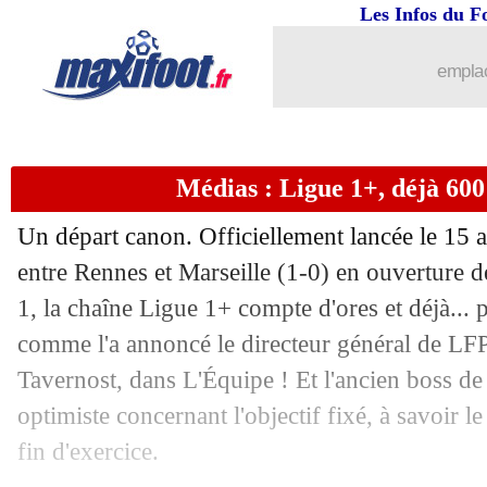
Les Infos du F
emplac
Médias : Ligue 1+, déjà 600
Un départ canon. Officiellement lancée le 15 a
...
brèves d'AUJOURD'HUI ( 6 août 202
entre Rennes et Marseille (1-0) en ouverture d
1, la chaîne Ligue 1+ compte d'ores et déjà...
...
Liste des brèves du mar. 19 août 2025
comme l'a annoncé le directeur général de LF
18/08
Monaco
: Zakaria et Al-Ahli, c'est fini
Tavernost, dans L'Équipe ! Et l'ancien boss d
optimiste concernant l'objectif fixé, à savoir l
18/08
Inter
: la piste Lookman abandonnée
fin d'exercice.