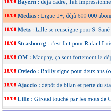
18/08
Bayern
: déjà cadre, Tah impressionne
de
lecture
18/08
Médias
: Ligue 1+, déjà 600 000 abon
OK
18/08
Metz
: Lille se renseigne pour S. Sané
18/08
Strasbourg
: c'est fait pour Rafael Luis
18/08
OM
: Maupay, ça sent fortement le dé
18/08
Oviedo
: Bailly signe pour deux ans (o
18/08
Ajaccio
: dépôt de bilan et perte du sta
18/08
Lille
: Giroud touché par les mots de 